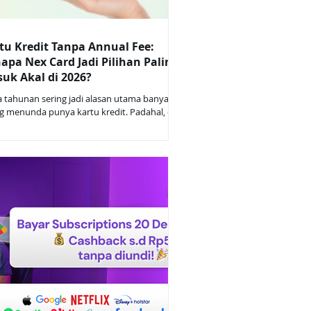
tu Kredit Tanpa Annual Fee:
apa Nex Card Jadi Pilihan Paling
uk Akal di 2026?
a tahunan sering jadi alasan utama banyak
g menunda punya kartu kredit. Padahal, di
igital sekarang, kartu kredit sudah jadi alat
ing untuk belanja online, langganan aplikasi,
ga mengatur cash flow bulanan.Di sinilah
redit tanpa annual fee seperti Nex Card
 solusi yang relevan—terutama di 2026, saat
sparansi dan efisiensi makin dicari. Apa yang
uat Nex Card Berbeda dari Kartu Kredit
a Annual Fee Lain di 2026? Banyak kartu
klai