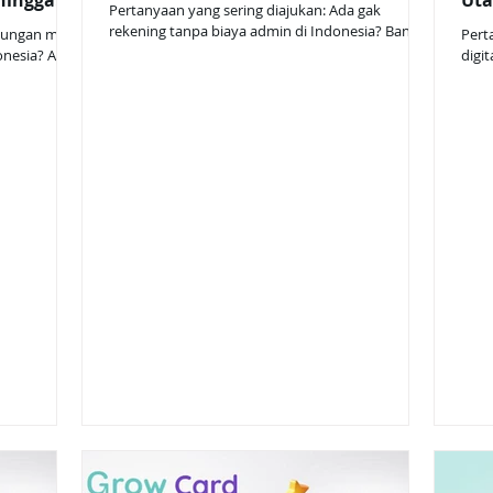
hingga
Uta
diinforma
Pertanyaan yang sering diajukan: Ada gak
rekening tanpa biaya admin di Indonesia? Bank
abungan mana
Pert
apa yang kasih bunga tinggi tapi bebas biaya
donesia? Apa
digi
bulanan? Aman gak sih tabungan digital tanpa
ga tinggi?
keun
biaya admin? Jawabannya: ada! Kini banyak
emberikan
konve
tabungan digital tanpa biaya admin bulanan ,
ngin
gene
tanpa saldo minimum, dan bahkan memberikan
t investasi,
efis
bunga lebih tinggi dari bank konvensional. Salah
an bunga
dari
satu yang paling menarik di tahun 2026 adalah
bisa
Nex Account , tabungan digital dari Nex App yang
isa diakses
ting
membantu kamu menabung denga
penting
tabungan dig
yang
anak