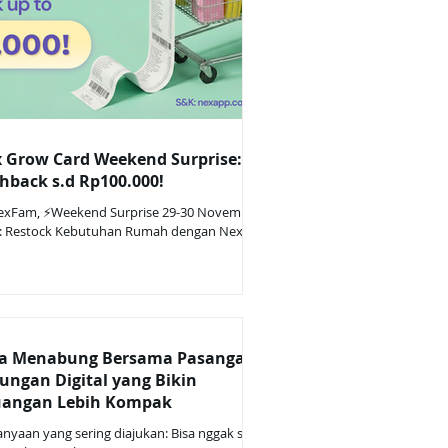
 Grow Card Weekend Surprise:
hback s.d Rp100.000!
exFam, ⚡Weekend Surprise 29-30 November
: Restock Kebutuhan Rumah dengan Nex
 Card, Cashback hingga Rp100.000! (Khusus
bah terpilih) Cara Ikut: Terima undangan
gai nasabah terpilih. Weekend Surprise
a dapat diikuti oleh nasabah yang menerima
ngan resmi dari WhatsApp official Nex &
tification aplikasi Nex. 🛒 Pakai Nex Grow
a Menabung Bersama Pasangan:
 di merchant terpilih pada periode 29 dan 30
ungan Digital yang Bikin
itu: Aeon Store Superindo Astro
angan Lebih Kompak
dlucky Lottemart Farm
anyaan yang sering diajukan: Bisa nggak sih