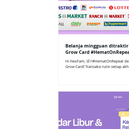
Belanja mingguan ditraktir
Grow Card #HematOnRepea
Hi NexFam, 🛒⚡#HematOnRepeat de
Grow Card! Transaksi rutin setiap akh
min. Rp200.000 di merchant berikut 
Januari 2025, dapat Cashback Rp50.0
diundi! (Khusus nasabah terpilih) Cara
Terima undangan sebagai nasabah ter
#HematOnRepeat hanya dapat diikut
nasabah yang menerima undangan re
WhatsApp official Nex & push notifica
Nex. 🛒 Pakai Nex Grow Card di merchant terpilih
pada periode 20 Des 2025 - 18 Jan 2