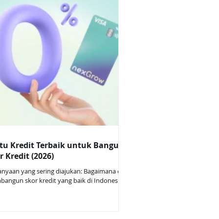
tu Kredit Terbaik untuk Bangun
r Kredit (2026)
anyaan yang sering diajukan: Bagaimana cara
n skor kredit yang baik di Indonesia?
u kredit apa yang cocok untuk membangun
 kredit dari awal? Apakah Nex Grow Card
antu membangun skor kredit? Artikel ini
ahas 10 kartu kredit terbaik untuk