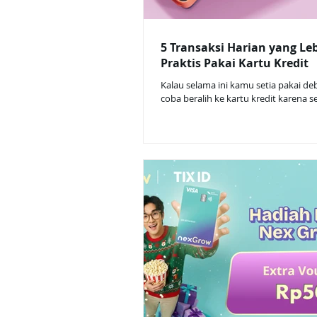
5 Transaksi Harian yang Le
Praktis Pakai Kartu Kredit
Kalau selama ini kamu setia pakai deb
coba beralih ke kartu kredit karena se
aman, kamu juga bisa dapat banyak
seperti membangun skor kredit. Mul
transaksi harian pakai Nex Card seka
setiap transaksi mendapatkan rewar
Nex Level Points. Buat yang belum t
Card, Nex Card adalah kartu kredit c
antara Nex dan BRI. Cocok untuk jadi
kartu kredit pertama atau pemula. Mu
yang kecil dulu. Ini 5 trans