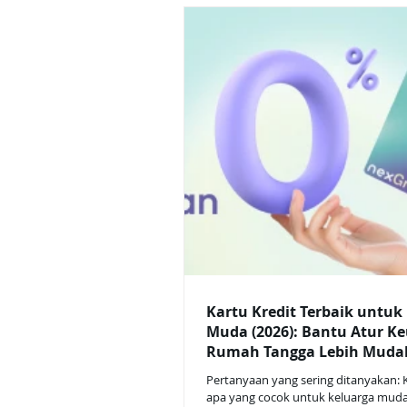
hanya dapat diikuti oleh nasabah y
undangan resmi dari WhatsApp offici
push notification aplikasi Nex. Pakai Nex Grow
Card di merchant terpilih pada peri
2025, yaitu: Whoosh KAI Traveloka Tiket.com
MyBluebird GreenSM 🎁 Dapatkan c
tiap transaksi , dengan kete
Kartu Kredit Terbaik untuk
Muda (2026): Bantu Atur K
Rumah Tangga Lebih Muda
Pertanyaan yang sering ditanyakan: K
apa yang cocok untuk keluarga mud