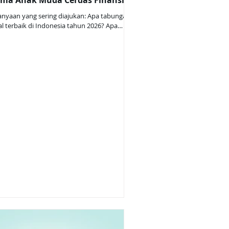
ma Anak Muda Cerdas Finansial
anyaan yang sering diajukan: Apa tabungan
tal terbaik di Indonesia tahun 2026? Apa
ggulan tabungan digital dibanding tabungan
nsional? Kenapa Nex Account cocok buat
rasi muda yang ingin menabung dengan
ien? Menabung kini jauh lebih mudah
pada dulu. Tanpa harus antre di bank, kamu
 buka rekening, transfer, bahkan dapat bunga
gi — langsung dari ponsel.Itulah kenapa
ital semakin populer di kalangan
 muda dan pekerja modern.