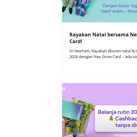
Rayakan Natal bersama Ne
Card!
Hi NexFam, Rayakan liburan natal & 
2026 dengan Nex Grow Card – ada vo
Rp50.000 untuk beli tiket bioskop! Car
Terima undangan sebagai nasabah ter
Program hanya dapat diikuti oleh n
menerima undangan resmi dari Whats
Nex & push notification di aplikasi Nex Ba
lunas tagihan Desember 2025 secara tepat waktu
Dapatkan: 🎁 Bunga 0% 🎁 Cashback biaya admin
100% 🎁 Extra voucher TIX ID Rp50.000 untuk beli
tiket bi