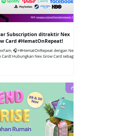
ar Subscription ditraktir Nex
w Card #HematOnRepeat!
exFam, 🎧⚡#HematOnRepeat dengan Nex
 Card! Hubungkan Nex Grow Card sebagai
de pembayaran dan transaksi bayar
cription/layanan berlangganan kamu dari 20
mber 2025 hingga 18 Januari 2026, dapat
back up to Rp50.000 tanpa diundi! (Khusus
bah terpilih) Cara Ikut: Terima undangan
gai nasabah terpilih. #HematOnRepeat
a dapat diikuti oleh nasabah yang menerima
ngan resmi dari WhatsApp official Nex &
push notification aplikasi Nex. 🛒 Hubungkan