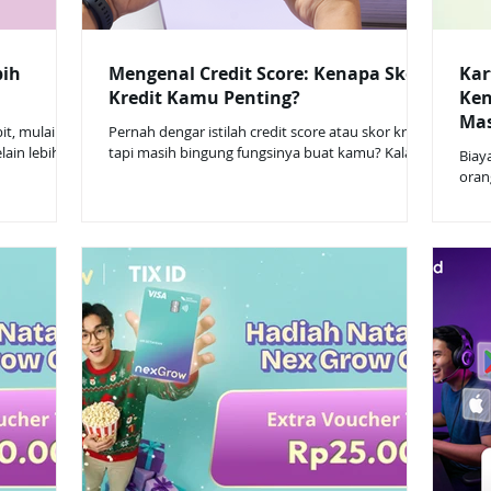
bih
Mengenal Credit Score: Kenapa Skor
Kar
Kredit Kamu Penting?
Ken
Mas
it, mulai
Pernah dengar istilah credit score atau skor kredit
lain lebih
tapi masih bingung fungsinya buat kamu? Kalau
Biay
 manfaatnya
kamu pengguna Nex Card, ini saat yang tepat
oran
ai coba
buat mengenal lebih dalam soal skor kredit—
era d
rang, karena
karena setiap transaksi yang kamu lakukan bisa
pent
d berupa
berdampak langsung ke skor ini. Apa Itu Skor
hing
ahu Nex
Kredit? Skor kredit adalah angka yang
kartu k
o brand
menunjukkan seberapa baik kamu mengelola
jadi
 pilihan
keuangan, khususnya soal pinjaman dan
tran
lai dari
pembayaran. Skor ini digunakan oleh bank dan
Memb
lembaga keuangan untuk menilai apakah k
Tanp
meng