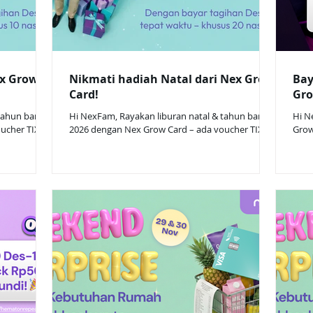
x Grow
Nikmati hadiah Natal dari Nex Grow
Bay
Card!
Gro
tahun baru
Hi NexFam, Rayakan liburan natal & tahun baru
Hi N
ucher TIX ID
2026 dengan Nex Grow Card – ada voucher TIX ID
Grow
a Ikut:
Rp25.000 untuk beli tiket bioskop! Cara Ikut:
meto
pilih.
Terima undangan sebagai nasabah terpilih.
subs
asabah yang
Program hanya dapat diikuti oleh nasabah yang
Dese
App official
menerima undangan resmi dari WhatsApp official
Cash
yar
Nex & push notification di aplikasi Nex Bayar
nasa
lunas tagihan Desember 2025 secara tepat waktu
seba
Dapatkan: 🎁 Bunga 0% 🎁 Cashback biaya admin
hany
100% 🎁 Extra voucher TIX ID Rp25.000 untuk beli
unda
tiket b