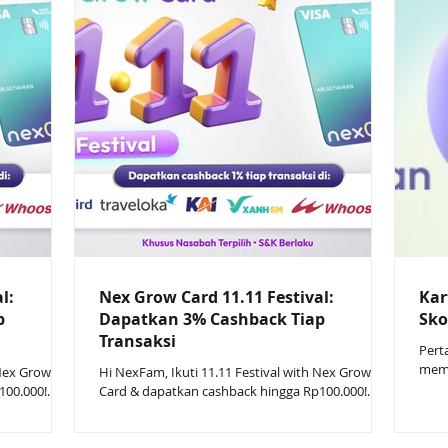
l:
Nex Grow Card 11.11 Festival:
Kar
p
Dapatkan 3% Cashback Tiap
Sko
Transaksi
Pert
membangu
 Nex Grow
Hi NexFam, Ikuti 11.11 Festival with Nex Grow
Kart
100.000!
Card & dapatkan cashback hingga Rp100.000!
skor
Terima
(Khusus nasabah terpilih) Cara Ikut: Terima
memb
estival
undangan sebagai nasabah terpilih. Festival
memb