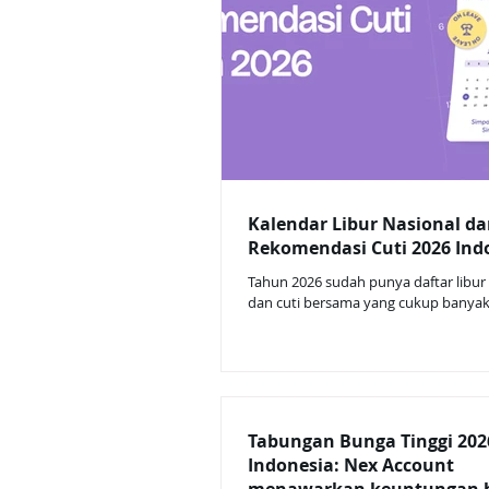
Kalendar Libur Nasional d
Rekomendasi Cuti 2026 Ind
Tahun 2026 sudah punya daftar libur
dan cuti bersama yang cukup banyak.
17 libur nasional dan 8 hari cuti bers
kamu atur dari sekarang, kamu bisa 
banyak long weekend dan bahkan lib
tanpa harus ngabisin banyak jatah cut
Libur Nasional dan Cuti Bersama 2026
Januari: Tahun Baru 2026 16 Januari: Is
Tabungan Bunga Tinggi 202
Nabi Muhammad SAW Februari 16 Feb
Indonesia: Nex Account
Bersama Tahun Baru Imlek 17 Februa