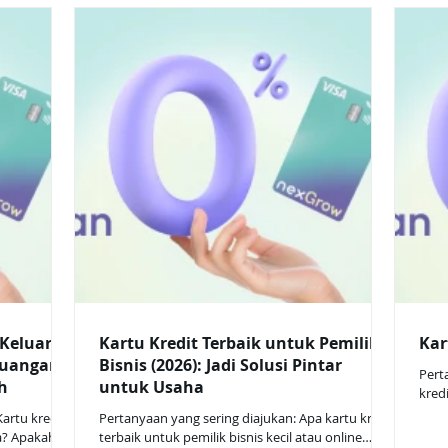
ang menerima
hanya dapat diikuti oleh nasabah yang menerima
memb
al Nex &
undangan resmi dari WhatsApp official Nex &
Kart
push notification aplikasi Nex. Pakai Nex Grow
Kred
ode 8–15 Nov
Card di merchant terpilih pada periode 8–15 Nov
adal
2025, yaitu: Whoosh KAI Traveloka Tiket.com
peng
ashback 1%
MyBluebird GreenSM 🎁 Dapatkan cashback 3%
tiap transaksi , dengan kete
 Keluarga
Kartu Kredit Terbaik untuk Pemilik
Kar
euangan
Bisnis (2026): Jadi Solusi Pintar
Pert
h
untuk Usaha
kred
Apak
artu kredit
Pertanyaan yang sering diajukan: Apa kartu kredit
sepe
a? Apakah
terbaik untuk pemilik bisnis kecil atau online