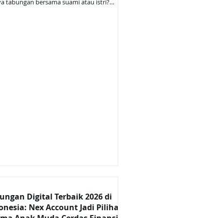
a tabungan bersama suami atau istri?
imana cara menabung berdua supaya nggak
ntem soal uang? Ada nggak tabungan digital
 bisa dipakai bareng pasangan? Menikah
rti bukan hanya berbagi hidup, tapi juga
agi tanggung jawab finansial .Banyak
ngan muda yang ingin mulai menabung
ng — untuk liburan, rumah pertama, atau
didikan anak — tapi masih bingung
nya agar transparan dan tetap fleksibel.
ungan Digital Terbaik 2026 di
onesia: Nex Account Jadi Pilihan