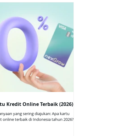
angun skor kredit . 1. Nex Grow Card –
u Kredit Utama untuk Membangun Skor
it Apa itu Nex Grow Card? Nex Grow Card
ah kartu kredit yang ditujukan untuk
guna baru atau yang belum punya banyak ri
tu Kredit Online Terbaik (2026)
anyaan yang sering diajukan: Apa kartu
it online terbaik di Indonesia tahun 2026?
ah Nex Grow Card bisa diajukan
nuhnya online? Kartu kredit online mana