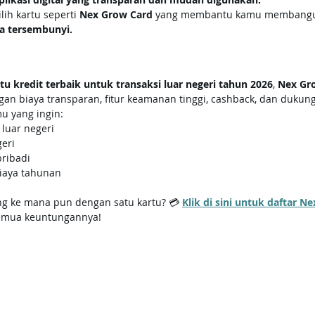
lih kartu seperti 
Nex Grow Card
 yang membantu kamu membang
ya tersembunyi.
tu kredit terbaik untuk transaksi luar negeri tahun 2026
, 
Nex Gr
gan biaya transparan, fitur keamanan tinggi, cashback, dan dukung
mu yang ingin:
 luar negeri
geri
pribadi
biaya tahunan
ing ke mana pun dengan satu kartu? 💳 
Klik di sini untuk daftar N
semua keuntungannya!