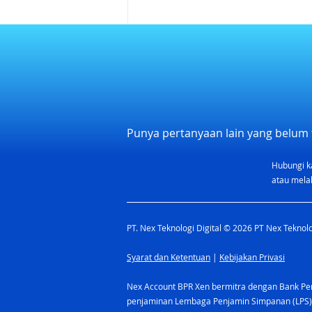
Punya pertanyaan lain yang belum 
Hubungi k
Kalendar Libur Nasional dan
atau melal
Rekomendasi Cuti 2026
Indonesia
PT. Nex Teknologi Digital © 2026 PT Nex Teknolog
Syarat dan Ketentuan
|
Kebijakan Privasi
Nex Account BPR Xen bermitra dengan Bank Pere
penjaminan Lembaga Penjamin Simpanan (LPS)