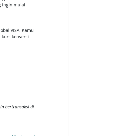
 ingin mulai 
lobal VISA. Kamu 
kurs konversi 
n bertransaksi di 