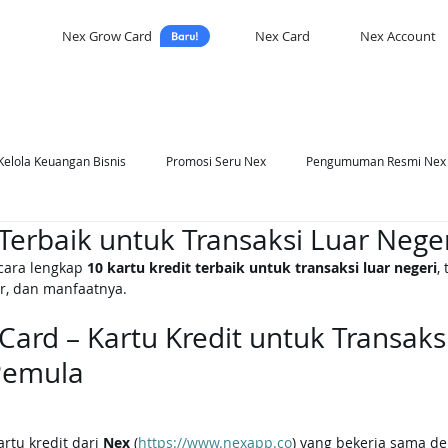
Nex Grow Card
Nex Card
Nex Account
Kelola Keuangan Bisnis
Promosi Seru Nex
Pengumuman Resmi Nex
 Terbaik untuk Transaksi Luar Neger
asi Nex
Self Development
cara lengkap 
10 kartu kredit terbaik untuk transaksi luar negeri
,
ur, dan manfaatnya. 
Card – Kartu Kredit untuk Transaksi
Pemula
tu kredit dari 
Nex
 (
https://www.nexapp.co
) yang bekerja sama d