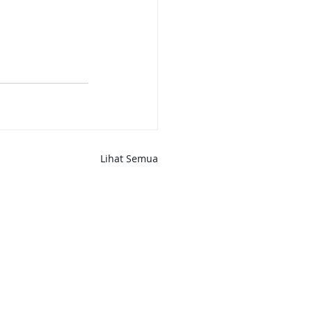
Lihat Semua