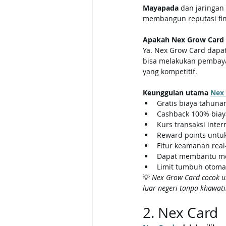
Mayapada
 dan jaringan 
membangun reputasi fin
Apakah Nex Grow Card b
Ya. Nex Grow Card dapat
bisa melakukan pembaya
yang kompetitif.
Keunggulan utama 
Nex
Gratis biaya tahun
Cashback 100% biaya
Kurs transaksi inter
Reward points untuk
Fitur keamanan real-
Dapat membantu men
Limit tumbuh otoma
💡 
Nex Grow Card cocok un
luar negeri tanpa khawati
2. Nex Card