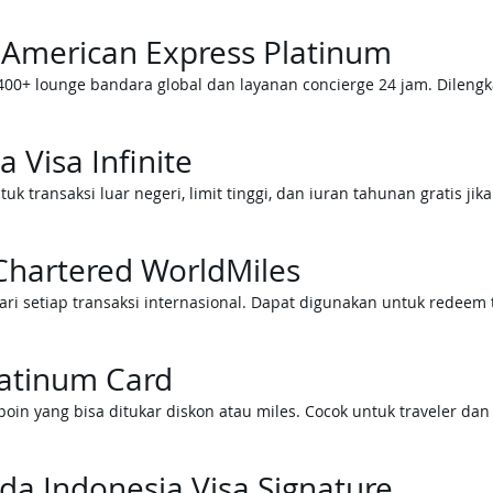
American Express Platinum
00+ lounge bandara global dan layanan concierge 24 jam. Dilengk
 Visa Infinite
tuk transaksi luar negeri, limit tinggi, dan iuran tahunan gratis j
Chartered WorldMiles
ri setiap transaksi internasional. Dapat digunakan untuk redeem ti
latinum Card
oin yang bisa ditukar diskon atau miles. Cocok untuk traveler dan
da Indonesia Visa Signature