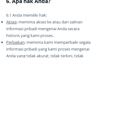
6. Apa hak Anda?
6.1 Anda memiliki hak:
Akses
: meminta akses ke atau dari salinan
informasi pribadi mengenai Anda secara
historis yang kami proses.
Perbaikan
: meminta kami memperbaiki segala
informasi pribadi yang kami proses mengenai
Anda yang tidak akurat, tidak terkini, tidak
lengkap, atau menyesatkan.
Tidak ada pemasaran
: memilih keluar dari
pesan pemasaran yang Anda terima dari kami,
setiap saat.
Penarikan Persetujuan
: Jika Anda telah
menyetujui pemrosesan informasi pribadi
Anda oleh kami, Anda berhak untuk setiap saat
menarik persetujuan Anda, dengan seluruh
hak dan kewajiban yang telah timbul tetap ada
sepenuhnya. Jika Anda menarik persetujuan
Anda, tergantung pada sifat permintaan Anda,
kami mungkin tidak dalam posisi untuk terus