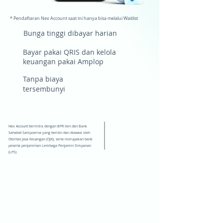
* Pendaftaran Nex Account saat ini hanya bisa melalui Waitlist
Bunga tinggi dibayar harian
Bayar pakai QRIS dan kelola
keuangan pakai Amplop
Tanpa biaya
tersembunyi
Nex Account bermitra dengan BPR Xen dan Bank
Sahabat Sampoerna yang berizin dan diawasi oleh
Otoritas Jasa Keuangan (OJK), serta merupakan bank
peserta penjaminan Lembaga Penjamin Simpanan
(LPS)