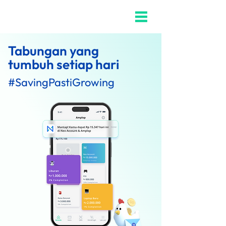
Tabungan yang
tumbuh setia
p h
ar
i
#SavingPastiGro
w
i
ng