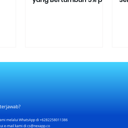
Tahun!
terjawab?
ami melalui WhatsApp di +6282258011386
ui e-mail kami di
cs@nexapp.co