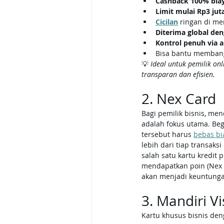
Cashback 100% bia
Limit mulai Rp3 jut
Cicilan
 ringan di me
Diterima global den
Kontrol penuh via a
Bisa bantu memban
💡 
Ideal untuk pemilik on
transparan dan efisien.
2. Nex Card
Bagi pemilik bisnis, me
adalah fokus utama. Begi
tersebut harus 
bebas bi
lebih dari tiap transaksi
salah satu kartu kredit
mendapatkan poin (Nex L
akan menjadi keuntunga
3. Mandiri V
Kartu khusus bisnis deng