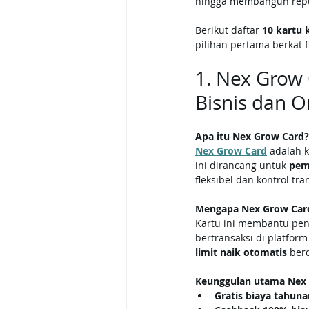
hingga membangun reput
Berikut daftar 
10 kartu 
pilihan pertama berkat f
1. Nex Grow 
Bisnis dan On
Apa itu Nex Grow Card?
Nex Grow Card
 adalah k
ini dirancang untuk 
pemi
fleksibel dan kontrol tra
Mengapa Nex Grow Card
Kartu ini membantu pe
bertransaksi di platform
limit naik otomatis
 ber
Keunggulan utama Nex 
Gratis biaya tahun