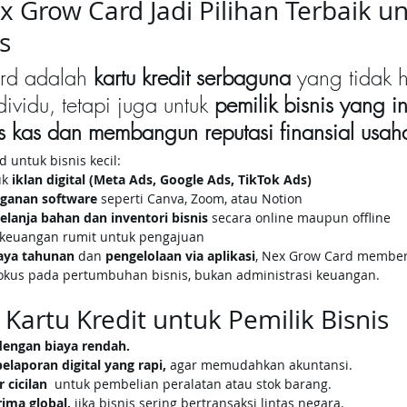
Grow Card Jadi Pilihan Terbaik un
s
d adalah 
kartu kredit serbaguna
 yang tidak 
ividu, tetapi juga untuk 
pemilik bisnis yang i
s kas dan membangun reputasi finansial usah
 untuk bisnis kecil:
k 
iklan digital (Meta Ads, Google Ads, TikTok Ads)
gganan software
 seperti Canva, Zoom, atau Notion
elanja bahan dan inventori bisnis
 secara online maupun offline
n keuangan rumit untuk pengajuan
aya tahunan
 dan 
pengelolaan via aplikasi
, Nex Grow Card memberi
fokus pada pertumbuhan bisnis, bukan administrasi keuangan.
 Kartu Kredit untuk Pemilik Bisnis
dengan biaya rendah.
elaporan digital yang rapi,
 agar memudahkan akuntansi.
 cicilan 
 untuk pembelian peralatan atau stok barang.
rima global,
 jika bisnis sering bertransaksi lintas negara.