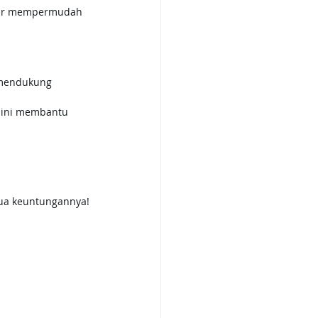
agar mempermudah 
k mendukung 
u ini membantu 
ua keuntungannya!