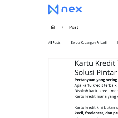
/
Post
All Posts
Kelola Keuangan Pribadi
Kartu Kredit 
Cara Pakai Kartu Kredit
Rekomend
Solusi Pinta
Pertanyaan yang sering
Apa kartu kredit terbaik
Bisakah kartu kredit mem
Kartu kredit mana yang
Kartu kredit kini bukan 
kecil, freelancer, dan p