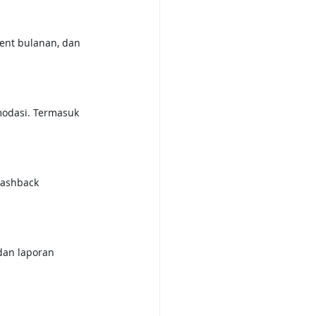
ment bulanan, dan 
modasi. Termasuk 
cashback 
dan laporan 