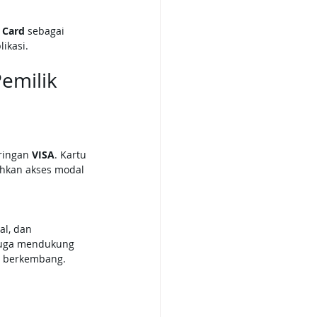
 Card
 sebagai 
ikasi.
emilik 
ringan 
VISA
. Kartu 
hkan akses modal 
l, dan 
d juga mendukung 
g berkembang.