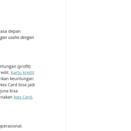
masa depan
angan usaha dengan 
tungan (profit) 
edit. 
Kartu kredit
rikan keuntungan 
 Nex Card bisa jadi 
guna bisa 
unakan 
Nex Card
, 
operasional.