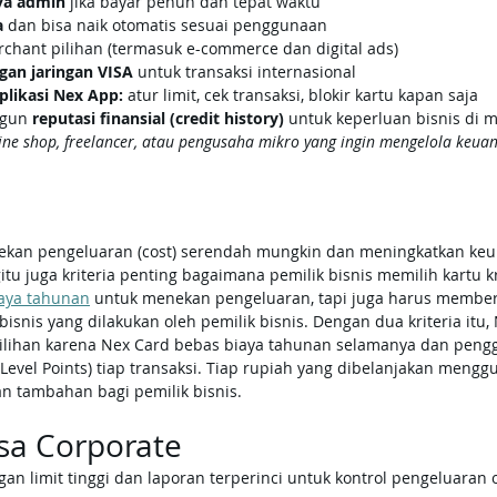
ya admin
 jika bayar penuh dan tepat waktu
a
 dan bisa naik otomatis sesuai penggunaan
rchant pilihan (termasuk e-commerce dan digital ads)
gan jaringan VISA
 untuk transaksi internasional
plikasi Nex App:
 atur limit, cek transaksi, blokir kartu kapan saja
gun 
reputasi finansial (credit history)
 untuk keperluan bisnis di 
line shop, freelancer, atau pengusaha mikro yang ingin mengelola keu
nekan pengeluaran (cost) serendah mungkin dan meningkatkan keun
tu juga kriteria penting bagaimana pemilik bisnis memilih kartu kr
aya tahunan
 untuk menekan pengeluaran, tapi juga harus membe
 bisnis yang dilakukan oleh pemilik bisnis. Dengan dua kriteria itu,
 pilihan karena Nex Card bebas biaya tahunan selamanya dan peng
evel Points) tiap transaksi. Tiap rupiah yang dibelanjakan mengg
n tambahan bagi pemilik bisnis.
isa Corporate
an limit tinggi dan laporan terperinci untuk kontrol pengeluaran 