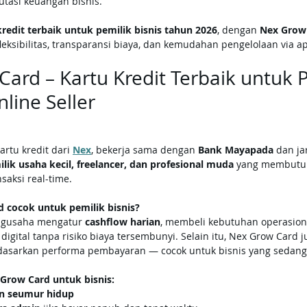
asi keuangan bisnis.
kredit terbaik untuk pemilik bisnis tahun 2026
, dengan 
Nex Grow
leksibilitas, transparansi biaya, dan kemudahan pengelolaan via apl
Card – Kartu Kredit Terbaik untuk P
line Seller
artu kredit dari 
Nex
, bekerja sama dengan 
Bank Mayapada
 dan ja
lik usaha kecil, freelancer, dan profesional muda
 yang membutu
nsaksi real-time.
 cocok untuk pemilik bisnis?
ngusaha mengatur 
cashflow harian
, membeli kebutuhan operasiona
 digital tanpa risiko biaya tersembunyi. Selain itu, Nex Grow Car
dasarkan performa pembayaran — cocok untuk bisnis yang sedan
Grow Card untuk bisnis:
an seumur hidup