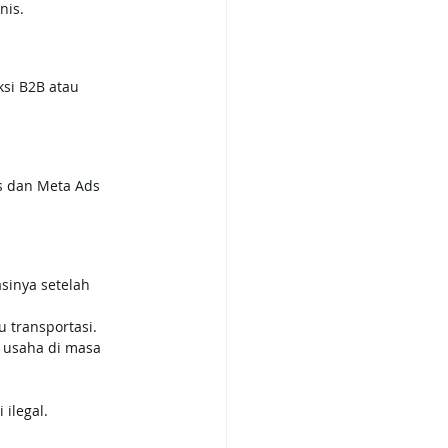
nis.
si B2B atau 
ds dan Meta Ads 
sinya setelah 
u transportasi.
 usaha di masa 
 ilegal.