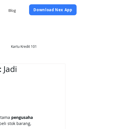
Daftar Sekarang
Download Nex App
Blog
Kartu Kredit 101
 Jadi
utama 
pengusaha 
li stok barang, 