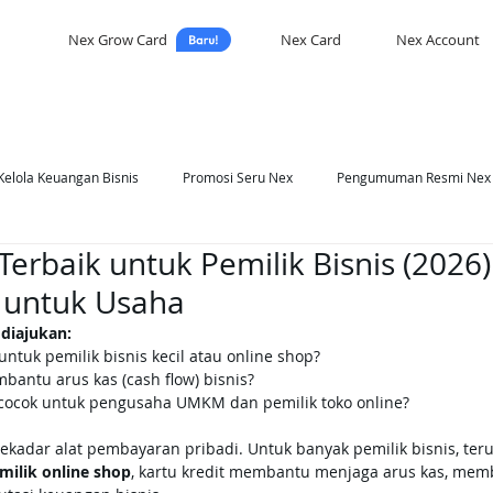
Nex Grow Card
Nex Card
Nex Account
Kelola Keuangan Bisnis
Promosi Seru Nex
Pengumuman Resmi Nex
Terbaik untuk Pemilik Bisnis (2026):
asi Nex
Self Development
r untuk Usaha
 diajukan:
 untuk pemilik bisnis kecil atau online shop?
bantu arus kas (cash flow) bisnis?
 cocok untuk pengusaha UMKM dan pemilik toko online?
sekadar alat pembayaran pribadi. Untuk banyak pemilik bisnis, ter
emilik online shop
, kartu kredit membantu menjaga arus kas, membe