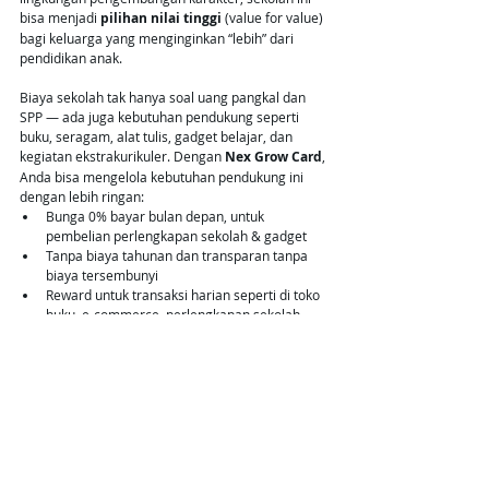
bisa menjadi 
pilihan nilai tinggi
 (value for value) 
bagi keluarga yang menginginkan “lebih” dari 
pendidikan anak.
Biaya sekolah tak hanya soal uang pangkal dan 
SPP — ada juga kebutuhan pendukung seperti 
buku, seragam, alat tulis, gadget belajar, dan 
kegiatan ekstrakurikuler. Dengan 
Nex Grow Card
, 
Anda bisa mengelola kebutuhan pendukung ini 
dengan lebih ringan:
Bunga 0% bayar bulan depan, untuk 
pembelian perlengkapan sekolah & gadget
Tanpa biaya tahunan dan transparan tanpa 
biaya tersembunyi
Reward untuk transaksi harian seperti di toko 
buku, e-commerce, perlengkapan sekolah
Gunakan Nex Grow Card untuk membantu 
menyiapkan kebutuhan belajar anak — agar fokus 
mereka bisa pada prestasi, dan Anda tetap tenang 
secara finansial.
Klik di sini untuk daftar 
Nex Grow Card
, kartu 
kredit yang bikin biaya kebutuhan sekolah anak 