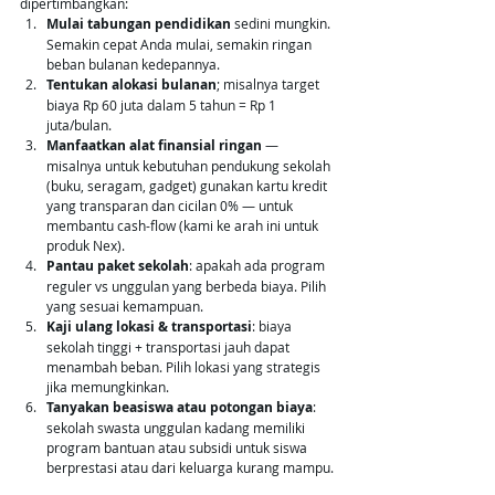
dipertimbangkan:
Mulai tabungan pendidikan
 sedini mungkin. 
Semakin cepat Anda mulai, semakin ringan 
beban bulanan kedepannya.
Tentukan alokasi bulanan
; misalnya target 
biaya Rp 60 juta dalam 5 tahun = Rp 1 
juta/bulan.
Manfaatkan alat finansial ringan
 — 
misalnya untuk kebutuhan pendukung sekolah 
(buku, seragam, gadget) gunakan kartu kredit 
yang transparan dan cicilan 0% — untuk 
membantu cash-flow (kami ke arah ini untuk 
produk Nex).
Pantau paket sekolah
: apakah ada program 
reguler vs unggulan yang berbeda biaya. Pilih 
yang sesuai kemampuan.
Kaji ulang lokasi & transportasi
: biaya 
sekolah tinggi + transportasi jauh dapat 
menambah beban. Pilih lokasi yang strategis 
jika memungkinkan.
Tanyakan beasiswa atau potongan biaya
: 
sekolah swasta unggulan kadang memiliki 
program bantuan atau subsidi untuk siswa 
berprestasi atau dari keluarga kurang mampu.