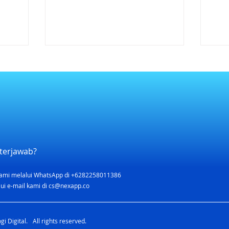
terjawab?
ami melalui WhatsApp di +6282258011386
ui e-mail kami di
cs@nexapp.co
i Digital. All rights reserved.