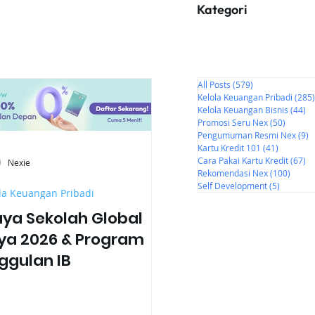
Kategori
All Posts
(579)
579 postingan
Kelola Keuangan Pribadi
(285)
Kelola Keuangan Bisnis
(44)
44
Promosi Seru Nex
(50)
50 post
Pengumuman Resmi Nex
(9)
9
Kartu Kredit 101
(41)
41 posti
Cara Pakai Kartu Kredit
(67)
67
Nexie
Rekomendasi Nex
(100)
100 p
Self Development
(5)
5 postin
la Keuangan Pribadi
aya Sekolah Global
ya 2026 & Program
ggulan IB