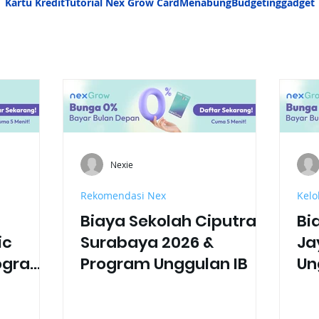
Kartu Kredit
Tutorial Nex Grow Card
Menabung
Budgeting
gadget
Nexie
Rekomendasi Nex
Kelo
Biaya Sekolah Ciputra
Bi
ic
Surabaya 2026 &
Ja
rogram
Program Unggulan IB
Un