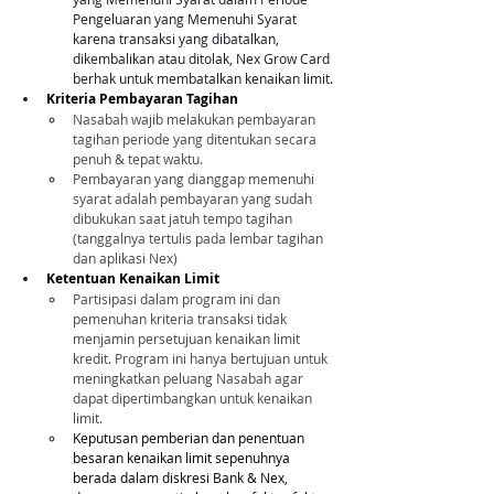
Pengeluaran yang Memenuhi Syarat 
karena transaksi yang dibatalkan, 
dikembalikan atau ditolak, Nex Grow Card 
berhak untuk membatalkan kenaikan limit.
Kriteria Pembayaran Tagihan
Nasabah wajib melakukan pembayaran 
tagihan periode yang ditentukan secara 
penuh & tepat waktu. 
Pembayaran yang dianggap memenuhi 
syarat adalah pembayaran yang sudah 
dibukukan saat jatuh tempo tagihan 
(tanggalnya tertulis pada lembar tagihan 
dan aplikasi Nex)
Ketentuan Kenaikan Limit
Partisipasi dalam program ini dan 
pemenuhan kriteria transaksi tidak 
menjamin persetujuan kenaikan limit 
kredit. Program ini hanya bertujuan untuk 
meningkatkan peluang Nasabah agar 
dapat dipertimbangkan untuk kenaikan 
limit.
Keputusan pemberian dan penentuan 
besaran kenaikan limit sepenuhnya 
berada dalam diskresi Bank & Nex, 