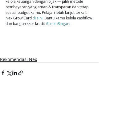
kelola keuangan dengan bijak — pilih metode 
pembayaran yang aman & transparan dan tetap 
sesuai budget kamu. Pelajari lebih lanjut terkait 
Nex Grow Card 
di sini
. Bantu kamu kelola cashflow 
dan bangun skor kredit 
#LebihRingan
.
Rekomendasi Nex
Postingan Terakhir
Lihat Semua