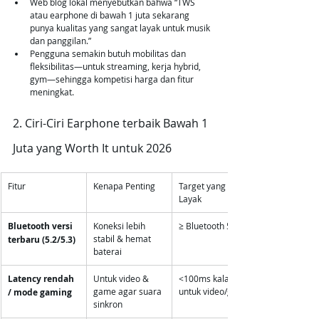
Web blog lokal menyebutkan bahwa “TWS 
atau earphone di bawah 1 juta sekarang 
punya kualitas yang sangat layak untuk musik 
dan panggilan.” 
Pengguna semakin butuh mobilitas dan 
fleksibilitas—untuk streaming, kerja hybrid, 
gym—sehingga kompetisi harga dan fitur 
meningkat.
2. Ciri-Ciri Earphone terbaik Bawah 1 
Juta yang Worth It untuk 2026
Fitur
Kenapa Penting
Target yang 
Layak
Bluetooth versi 
Koneksi lebih 
≥ Bluetooth 5.2
stabil & hemat 
terbaru (5.2/5.3)
baterai
Latency rendah 
Untuk video & 
<100ms kalau 
game agar suara 
untuk video/game
/ mode gaming
sinkron