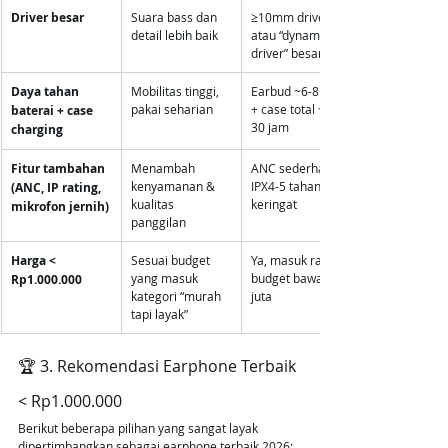
Driver besar
Suara bass dan 
≥10mm driver 
detail lebih baik
atau “dynamic 
driver” besar
Daya tahan 
Mobilitas tinggi, 
Earbud ~6-8 jam 
pakai seharian
+ case total ~20-
baterai + case 
30 jam
charging
Fitur tambahan 
Menambah 
ANC sederhana / 
kenyamanan & 
IPX4-5 tahan 
(ANC, IP rating, 
kualitas 
keringat
mikrofon jernih)
panggilan
Harga < 
Sesuai budget 
Ya, masuk range 
yang masuk 
budget bawah 1 
Rp1.000.000
kategori “murah 
juta
tapi layak”
🏆 3. Rekomendasi Earphone Terbaik 
< Rp1.000.000
Berikut beberapa pilihan yang sangat layak 
dipertimbangkan sebagai earphone terbaik 2026: