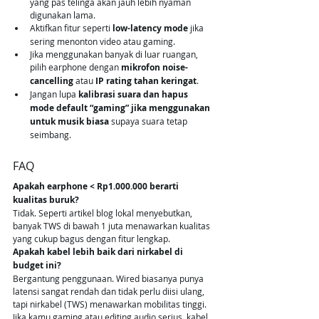
yang pas telinga akan jauh lebih nyaman 
digunakan lama.
Aktifkan fitur seperti 
low-latency mode
 jika 
sering menonton video atau gaming.
Jika menggunakan banyak di luar ruangan, 
pilih earphone dengan 
mikrofon noise-
cancelling
 atau 
IP rating tahan keringat
.
Jangan lupa 
kalibrasi suara dan hapus 
mode default “gaming” jika menggunakan 
untuk musik biasa
 supaya suara tetap 
seimbang.
FAQ
Apakah earphone < Rp1.000.000 berarti 
kualitas buruk?
Tidak. Seperti artikel blog lokal menyebutkan, 
banyak TWS di bawah 1 juta menawarkan kualitas 
yang cukup bagus dengan fitur lengkap.
Apakah kabel lebih baik dari nirkabel di 
budget ini?
Bergantung penggunaan. Wired biasanya punya 
latensi sangat rendah dan tidak perlu diisi ulang, 
tapi nirkabel (TWS) menawarkan mobilitas tinggi. 
Jika kamu gaming atau editing audio serius, kabel 