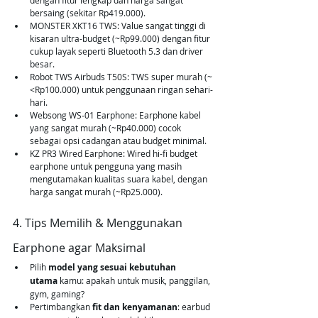
dengan fitur lengkap dan harga sangat 
bersaing (sekitar Rp419.000).
MONSTER XKT16 TWS: Value sangat tinggi di 
kisaran ultra-budget (~Rp99.000) dengan fitur 
cukup layak seperti Bluetooth 5.3 dan driver 
besar.
Robot TWS Airbuds T50S: TWS super murah (~
<Rp100.000) untuk penggunaan ringan sehari-
hari.
Websong WS‑01 Earphone: Earphone kabel 
yang sangat murah (~Rp40.000) cocok 
sebagai opsi cadangan atau budget minimal.
KZ PR3 Wired Earphone: Wired hi-fi budget 
earphone untuk pengguna yang masih 
mengutamakan kualitas suara kabel, dengan 
harga sangat murah (~Rp25.000).
4. Tips Memilih & Menggunakan 
Earphone agar Maksimal
Pilih 
model yang sesuai kebutuhan 
utama
 kamu: apakah untuk musik, panggilan, 
gym, gaming?
Pertimbangkan 
fit dan kenyamanan
: earbud 