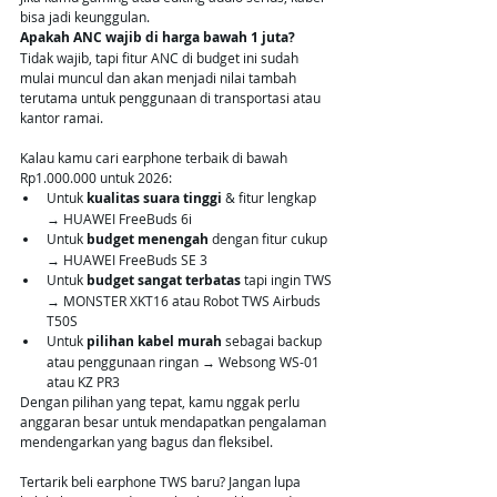
bisa jadi keunggulan.
Apakah ANC wajib di harga bawah 1 juta?
Tidak wajib, tapi fitur ANC di budget ini sudah 
mulai muncul dan akan menjadi nilai tambah 
terutama untuk penggunaan di transportasi atau 
kantor ramai.
Kalau kamu cari earphone terbaik di bawah 
Rp1.000.000 untuk 2026:
Untuk 
kualitas suara tinggi
 & fitur lengkap 
→ HUAWEI FreeBuds 6i
Untuk 
budget menengah
 dengan fitur cukup 
→ HUAWEI FreeBuds SE 3
Untuk 
budget sangat terbatas
 tapi ingin TWS 
→ MONSTER XKT16 atau Robot TWS Airbuds 
T50S
Untuk 
pilihan kabel murah
 sebagai backup 
atau penggunaan ringan → Websong WS-01 
atau KZ PR3
Dengan pilihan yang tepat, kamu nggak perlu 
anggaran besar untuk mendapatkan pengalaman 
mendengarkan yang bagus dan fleksibel.
Tertarik beli earphone TWS baru? Jangan lupa 