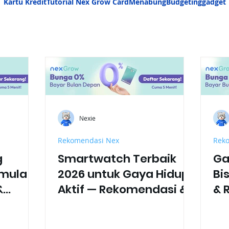
Kartu Kredit
Tutorial Nex Grow Card
Menabung
Budgeting
gadget
Nexie
Rekomendasi Nex
Rek
g
Smartwatch Terbaik
Ga
mula di
2026 untuk Gaya Hidup
Bi
&
Aktif — Rekomendasi &
& 
Fitur