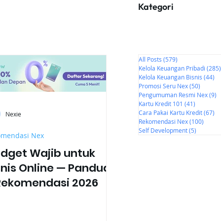
Kategori
All Posts
(579)
579 postingan
Kelola Keuangan Pribadi
(285)
Kelola Keuangan Bisnis
(44)
44
Promosi Seru Nex
(50)
50 post
Pengumuman Resmi Nex
(9)
9
Kartu Kredit 101
(41)
41 posti
Cara Pakai Kartu Kredit
(67)
67
Nexie
Rekomendasi Nex
(100)
100 p
Self Development
(5)
5 postin
omendasi Nex
dget Wajib untuk
snis Online — Panduan
Rekomendasi 2026