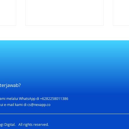
terjawab?
ami melalui WhatsApp di +6282258011386
ui e-mail kami di
cs@nexapp.co
i Digital. All rights reserved.