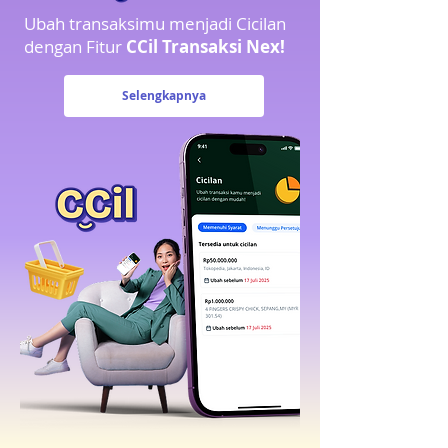
Ubah transaksimu menjadi Cicilan
dengan Fitur
CCil Transaksi Nex!
Selengkapnya