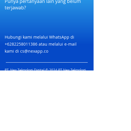
Punya pertanyaan lain yang belum
makanan dan minuman
terjawab?
Tidak dapat digabungkan dengan
promosi lainnya
Tidak diperbolehkan memecah
tagihan
Hubungi kami melalui WhatsApp di
+6282258011386
atau melalui e-mail
kami di
cs@nexapp.co
PT. Nex Teknologi Digital © 2024 PT Nex Teknologi
Digital. All rights reserved.
Kartu Kredit co-branding Nex Card adalah Kartu
Kredit yang diterbitkan oleh PT. Bank Rakyat
Indonesia (Persero) Tbk berkolaborasi dengan PT.
Nex Teknologi Digital dan didukung oleh jaringan
Mastercard yang menawarkan berbagai
keuntungan.
PT Bank Rakyat Indonesia (Persero) Tbk