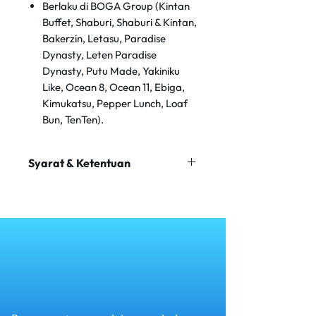
Berlaku di BOGA Group (Kintan
Buffet, Shaburi, Shaburi & Kintan,
Bakerzin, Letasu, Paradise
Dynasty, Leten Paradise
Dynasty, Putu Made, Yakiniku
Like, Ocean 8, Ocean 11, Ebiga,
Kimukatsu, Pepper Lunch, Loaf
Bun, TenTen).
Syarat & Ketentuan
Periode promosi berlangsung dari
1 Agustus 2025 hingga 31 Januari
2026. Kedua tanggal tersebut
termasuk.
Pembayaran harus dilakukan
menggunakan Visa Tap to Pay
yang valid untuk menikmati
promosi.
Promosi berlaku untuk semua