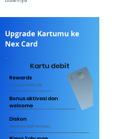
Upgrade Kartumu ke
Nex Card
Kartu debit
Rewards
Biasanya tidak ada
Bonus aktivasi
dan
welcome
Diskon
Biasanya lebih terbatas
Biaya Tahunan