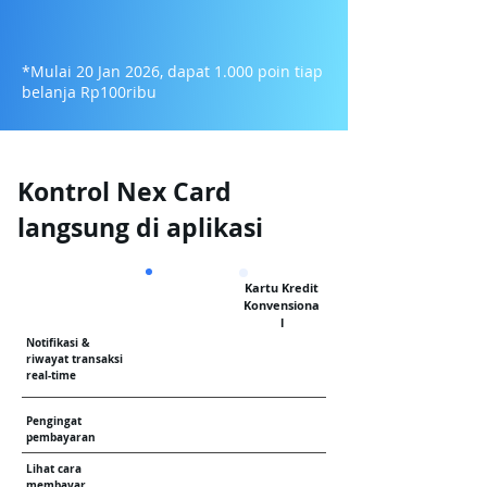
*Mulai 20 Jan 2026, dapat 1.000 poin tiap
belanja Rp100ribu
Kontrol Nex Card
langsung di aplikasi
Kartu Kredit
Konvensiona
l
Notifikasi &
riwayat transaksi
real-time
Pengingat
pembayaran
Lihat cara
membayar