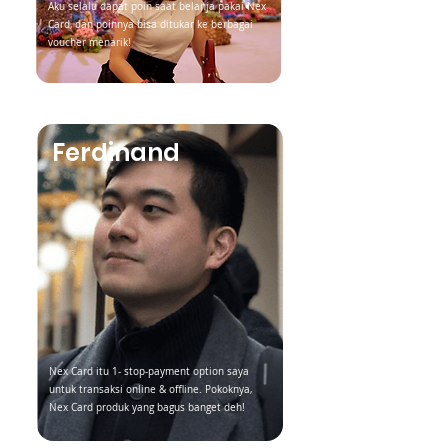
Aku selalu dapat poin saat belanja pakai Nex
Card, dan poinnya bisa ditukar ke berbagai
voucher menarik!
Ferdinand
Nex Card itu 1- stop-payment option saya
untuk transaksi online & offline. Pokoknya,
Nex Card produk yang bagus banget deh!