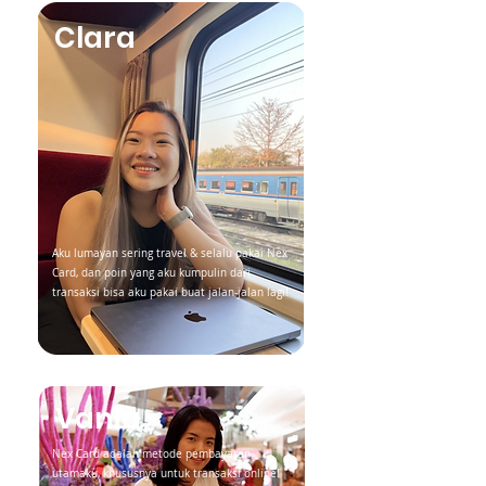
Clara
Aku lumayan sering travel & selalu pakai Nex
Card, dan poin yang aku kumpulin dari
transaksi bisa aku pakai buat jalan-jalan lagi!
Vania
Nex Card adalah metode pembayaran
utamaku, khususnya untuk transaksi online!