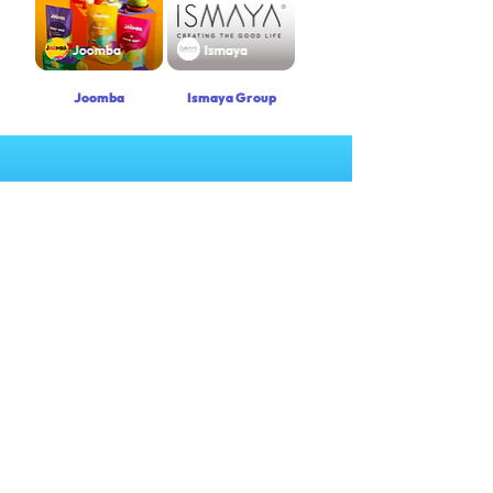
Joomba
Ismaya Group
Punya pertanyaan lain yang belum terjawab?
Hubungi kami melalui WhatsApp di
+6282258011386
atau melalui e-mail kami di
cs@nexapp.co
Buku Layanan dan S&K Nex Grow Card
|
S&K