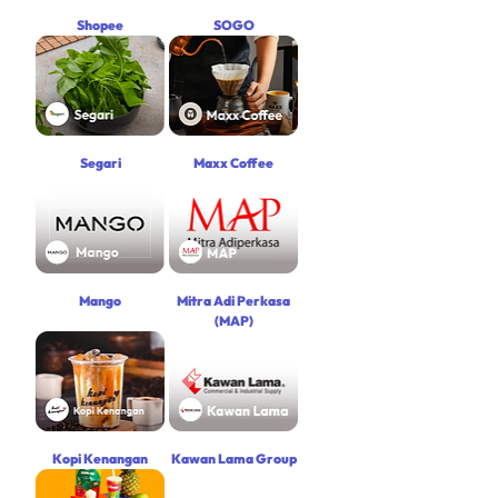
Shopee
SOGO
Segari
Maxx Coffee
Mango
Mitra Adi Perkasa
(MAP)
Kopi Kenangan
Kawan Lama Group