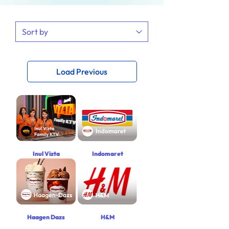
Load Previous
Inul Vizta
Indomaret
Haagen Dazs
H&M