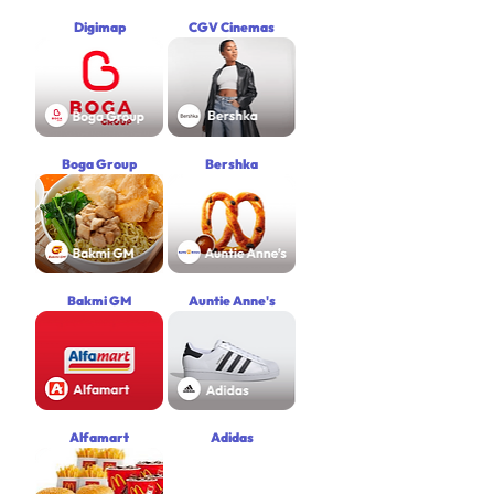
Digimap
CGV Cinemas
Boga Group
Bershka
Bakmi GM
Auntie Anne's
Alfamart
Adidas