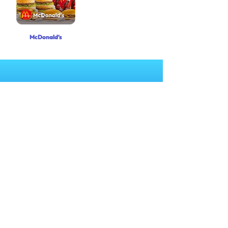
McDonald’s
Punya pertanyaan lain yang belum terjawab?
Hubungi kami melalui WhatsApp di
+6282258011386
atau melalui e-mail kami di
cs@nexapp.co
Buku Layanan dan S&K Nex Grow Card
|
S&K