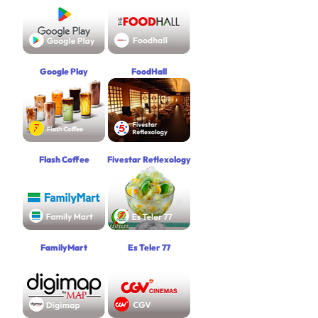
Google Play
FoodHall
Flash Coffee
Fivestar Reflexology
FamilyMart
Es Teler 77