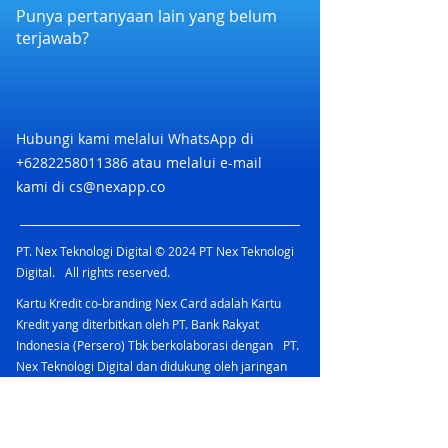
dan di area kasir
Punya pertanyaan lain yang belum
6. Voucher Berlaku Nasional di seluruh
terjawab?
Gerai Haagen Dazs
7. Voucher tidak termasuk biaya
delivery dan dry ice.
8. Delivery contact Haagen Dazs
0819-936-56789 ( WhatsApp )
Hubungi kami melalui WhatsApp di
9. Delivery, pengantaran dilakukan
+6282258011386
atau melalui e-mail
oleh staff Haagen Dazs dari outlet
kami di
cs@nexapp.co
terdekat lokasi Anda dan redeem
voucher dilakukan oleh staff delivery
Haagen Dazs saat mengantar
PT. Nex Teknologi Digital © 2024 PT Nex Teknologi
pesanan.
Digital. All rights reserved.
10. Tidak dapat digabungkan dengan
program promo atau penawaran
Kartu Kredit co-branding Nex Card adalah Kartu
khusus lainnya
Kredit yang diterbitkan oleh PT. Bank Rakyat
Indonesia (Persero) Tbk berkolaborasi dengan PT.
Nex Teknologi Digital dan didukung oleh jaringan
Mastercard yang menawarkan berbagai
keuntungan.