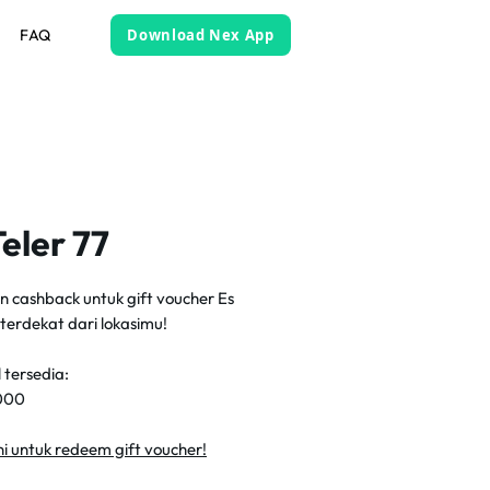
FAQ
Download Nex App
Teler 77
n cashback untuk gift voucher Es
 terdekat dari lokasimu!
 tersedia:
000
sini untuk redeem gift voucher!