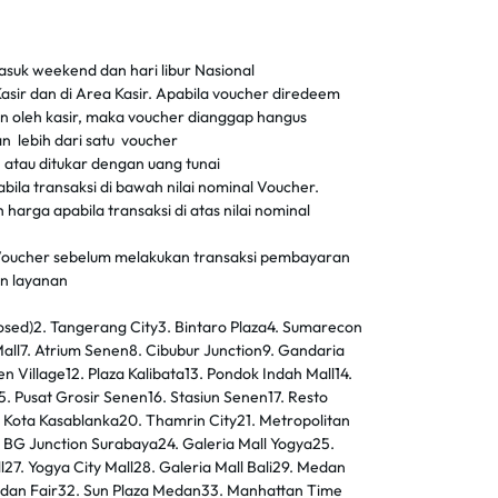
masuk weekend dan hari libur Nasional
asir dan di Area Kasir. Apabila voucher diredeem
kan oleh kasir, maka voucher dianggap hangus
n lebih dari satu voucher
 atau ditukar dengan uang tunai
ila transaksi di bawah nilai nominal Voucher.
harga apabila transaksi di atas nilai nominal
Voucher sebelum melakukan transaksi pembayaran
an layanan
losed)2. Tangerang City3. Bintaro Plaza4. Sumarecon
Mall7. Atrium Senen8. Cibubur Junction9. Gandaria
en Village12. Plaza Kalibata13. Pondok Indah Mall14.
5. Pusat Grosir Senen16. Stasiun Senen17. Resto
 Kota Kasablanka20. Thamrin City21. Metropolitan
. BG Junction Surabaya24. Galeria Mall Yogya25.
7. Yogya City Mall28. Galeria Mall Bali29. Medan
Medan Fair32. Sun Plaza Medan33. Manhattan Time