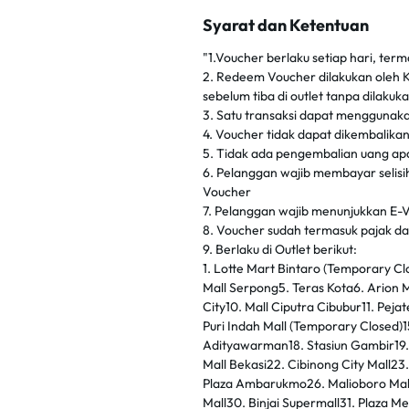
Syarat dan Ketentuan
"1.Voucher berlaku setiap hari, ter
2. Redeem Voucher dilakukan oleh K
sebelum tiba di outlet tanpa dilaku
3. Satu transaksi dapat menggunaka
4. Voucher tidak dapat dikembalikan
5. Tidak ada pengembalian uang apab
6. Pelanggan wajib membayar selisih 
Voucher
7. Pelanggan wajib menunjukkan E-
8. Voucher sudah termasuk pajak d
9. Berlaku di Outlet berikut:
1. Lotte Mart Bintaro (Temporary C
Mall Serpong5. Teras Kota6. Arion 
City10. Mall Ciputra Cibubur11. Pejat
Puri Indah Mall (Temporary Closed)1
Adityawarman18. Stasiun Gambir19.
Mall Bekasi22. Cibinong City Mall23
Plaza Ambarukmo26. Malioboro Mall2
Mall30. Binjai Supermall31. Plaza 