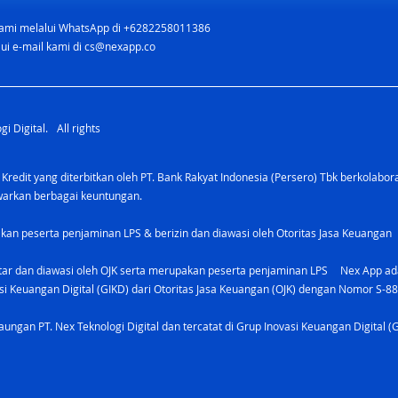
ami melalui WhatsApp di +6282258011386
ui e-mail kami di
cs@nexapp.co
i Digital. All rights
 Kredit yang diterbitkan oleh PT. Bank Rakyat Indonesia (Persero) Tbk berkolabo
awarkan berbagai keuntungan.
kan peserta penjaminan LPS & berizin dan diawasi oleh Otoritas Jasa Keuangan
tar dan diawasi oleh OJK serta merupakan peserta penjaminan LPS Nex App ada
vasi Keuangan Digital (GIKD) dari Otoritas Jasa Keuangan (OJK) dengan Nomor S-8
ungan PT. Nex Teknologi Digital dan tercatat di Grup Inovasi Keuangan Digital (