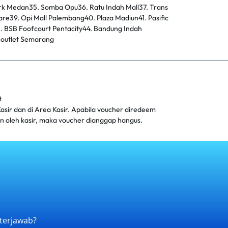
k Medan35. Somba Opu36. Ratu Indah Mall37. Trans
e39. Opi Mall Palembang40. Plaza Madiun41. Pasific
3. BSB Foofcourt Pentacity44. Bandung Indah
h outlet Semarang
t
asir dan di Area Kasir. Apabila voucher diredeem
kan oleh kasir, maka voucher dianggap hangus.
terjawab?