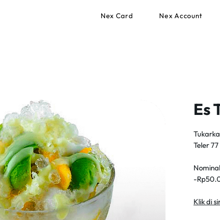
Nex Card
Nex Account
Es 
Tukarka
Teler 77
Nominal
-Rp50.
Klik di 