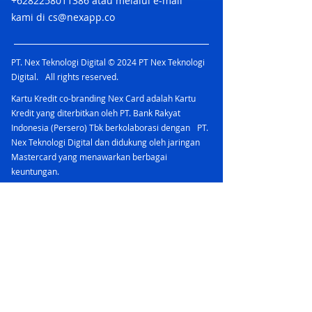
+6282258011386
atau melalui e-mail
berlogo VISA yang diterbitkan di
kami di
cs@nexapp.co
Indonesia.
6. Berlaku untuk transaksi cicilan
maupun non-cicilan.
7. Voucher otomatis muncul di
PT. Nex Teknologi Digital © 2024 PT Nex Teknologi
halaman “Voucher Saya” dan berlaku
Digital. All rights reserved.
setelah dipilih saat checkout melalui
Kartu Kredit co-branding Nex Card adalah Kartu
aplikasi Shopee.
Kredit yang diterbitkan oleh PT. Bank Rakyat
8. Jika voucher tidak muncul, berarti
Indonesia (Persero) Tbk berkolaborasi dengan PT.
kuota voucher telah habis.
Nex Teknologi Digital dan didukung oleh jaringan
9. Terbatas untuk 180 pembeli
Mastercard yang menawarkan berbagai
pertama per bulan.
keuntungan.
10. Kuota terbatas, voucher hanya
dapat digunakan selama kuota
PT Bank Rakyat Indonesia (Persero) Tbk
tersedia.
merupakan peserta penjaminan LPS & berizin dan
11. Berlaku khusus untuk pengiriman
diawasi oleh Otoritas Jasa Keuangan
Hemat, Reguler, atau Kargo.
12. Selama periode penukaran, 1 (satu)
Nex Account bermitra dengan bank yang terdaftar
pengguna Shopee hanya berhak
dan diawasi oleh OJK serta merupakan peserta
melakukan 1 (satu) kali penukaran.
penjaminan LPS Nex App adalah Super App
Jika terdeteksi 1 pengguna memiliki
Finansial di bawah naungan PT. Nex Teknologi
beberapa akun aktif, seluruh transaksi