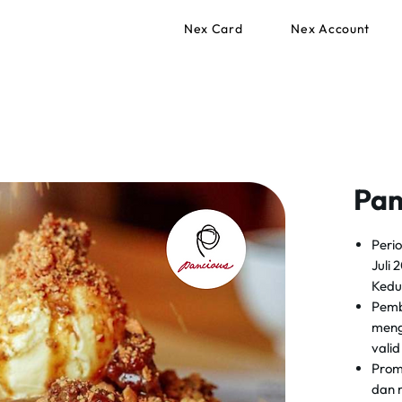
Nex Card
Nex Account
Pan
Peri
Juli 
Kedu
Pemb
meng
vali
Prom
dan