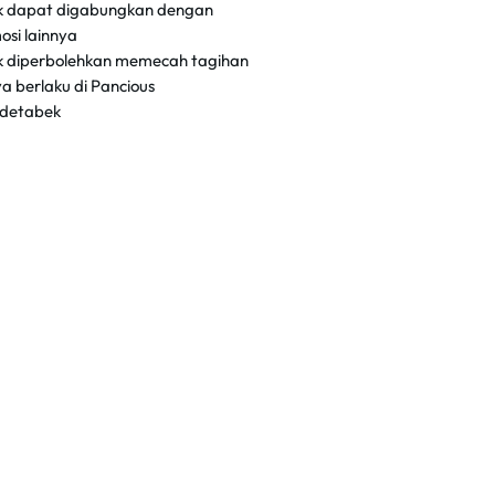
k dapat digabungkan dengan
osi lainnya
k diperbolehkan memecah tagihan
a berlaku di Pancious
detabek