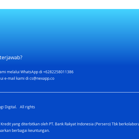
terjawab?
ami melalui WhatsApp di +6282258011386
ui e-mail kami di
cs@nexapp.co
i Digital. All rights
 Kredit yang diterbitkan oleh PT. Bank Rakyat Indonesia (Persero) Tbk berkolabo
awarkan berbagai keuntungan.