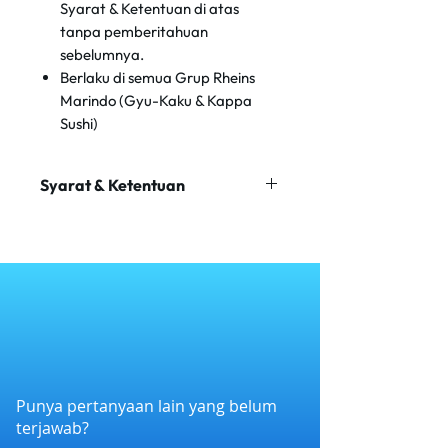
Syarat & Ketentuan di atas
tanpa pemberitahuan
sebelumnya.
Berlaku di semua Grup Rheins
Marindo (Gyu-Kaku & Kappa
Sushi)
Syarat & Ketentuan
Promo berlaku untuk min. transaksi
Rp 300.000 sebelum pajak dan
layanan dan maks. diskon Rp
50.000
Periode promosi berlangsung dari
13 Juni 2025 hingga 31 Desember
2025. Kedua tanggal tersebut
termasuk.
Promosi berlaku untuk semua
Punya pertanyaan lain yang belum
makanan dan minuman - Hanya
terjawab?
untuk makan di tempat.