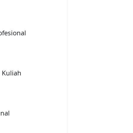
ofesional
& Kuliah
onal