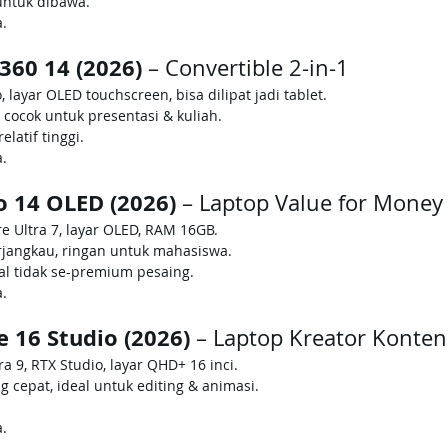
untuk dibawa.
a.
360 14 (2026)
 – Convertible 2-in-1
o, layar OLED touchscreen, bisa dilipat jadi tablet.
l, cocok untuk presentasi & kuliah.
elatif tinggi.
a.
o 14 OLED (2026)
 – Laptop Value for Money
ore Ultra 7, layar OLED, RAM 16GB.
rjangkau, ringan untuk mahasiswa.
al tidak se-premium pesaing.
a.
e 16 Studio (2026)
 – Laptop Kreator Konten
tra 9, RTX Studio, layar QHD+ 16 inci.
g cepat, ideal untuk editing & animasi.
a.