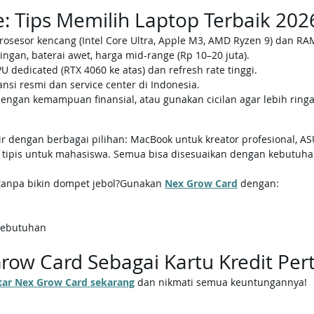
: Tips Memilih Laptop Terbaik 202
prosesor kencang (Intel Core Ultra, Apple M3, AMD Ryzen 9) dan RA
 ringan, baterai awet, harga mid-range (Rp 10–20 juta).
PU dedicated (RTX 4060 ke atas) dan refresh rate tinggi.
ansi resmi dan service center di Indonesia.
engan kemampuan finansial, atau gunakan cicilan agar lebih ringa
ir dengan berbagai pilihan: MacBook untuk kreator profesional, A
k tipis untuk mahasiswa. Semua bisa disesuaikan dengan kebutuha
tanpa bikin dompet jebol?Gunakan 
Nex Grow Card
 dengan:
kebutuhan
Grow Card Sebagai Kartu Kredit P
aftar Nex Grow Card sekarang
 dan nikmati semua keuntungannya!