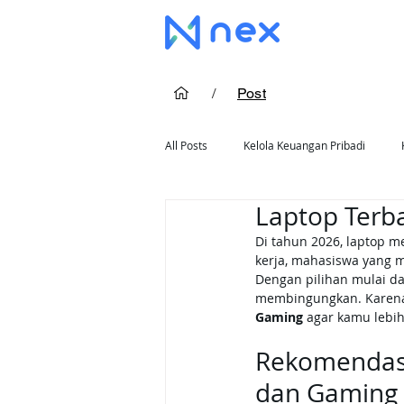
/
Post
All Posts
Kelola Keuangan Pribadi
Laptop Terba
Cara Pakai Kartu Kredit
Rekomend
Di tahun 2026, laptop m
kerja, mahasiswa yang m
Dengan pilihan mulai da
membingungkan. Karena 
Gaming
 agar kamu lebi
Rekomendasi 
dan Gaming