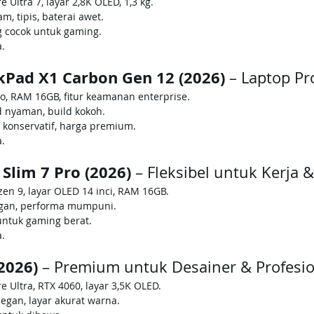
re Ultra 7, layar 2,8K OLED, 1,3 kg.
am, tipis, baterai awet.
g cocok untuk gaming.
a.
kPad X1 Carbon Gen 12 (2026)
 – Laptop Pr
Pro, RAM 16GB, fitur keamanan enterprise.
 nyaman, build kokoh.
 konservatif, harga premium.
a.
Slim 7 Pro (2026)
 – Fleksibel untuk Kerja 
en 9, layar OLED 14 inci, RAM 16GB.
ingan, performa mumpuni.
untuk gaming berat.
a.
(2026)
 – Premium untuk Desainer & Profesi
re Ultra, RTX 4060, layar 3,5K OLED.
legan, layar akurat warna.