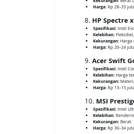
Kekurangan:
 Berat 
Harga:
 Rp 28–33 jut
HP Spectre x
8. 
Spesifikasi:
 Intel Ev
Kelebihan:
 Fleksibe
Kekurangan:
 Harga r
Harga:
 Rp 20–24 jut
Acer Swift G
9. 
Spesifikasi:
 Intel C
Kelebihan:
 Harga te
Kekurangan:
 Materi
Harga:
 Rp 13–15 jut
MSI Prestig
10. 
Spesifikasi:
 Intel Ul
Kelebihan:
 Renderin
Kekurangan:
 Berat.
Harga:
 Rp 30–34 jut