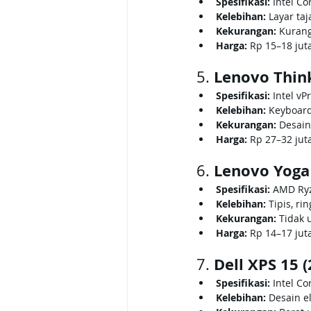
Spesifikasi:
 Intel Co
Kelebihan:
 Layar taj
Kekurangan:
 Kuran
Harga:
 Rp 15–18 jut
Lenovo Thin
5. 
Spesifikasi:
 Intel v
Kelebihan:
 Keyboard
Kekurangan:
 Desain
Harga:
 Rp 27–32 jut
Lenovo Yoga 
6. 
Spesifikasi:
 AMD Ryz
Kelebihan:
 Tipis, r
Kekurangan:
 Tidak 
Harga:
 Rp 14–17 jut
Dell XPS 15 
7. 
Spesifikasi:
 Intel Co
Kelebihan:
 Desain e