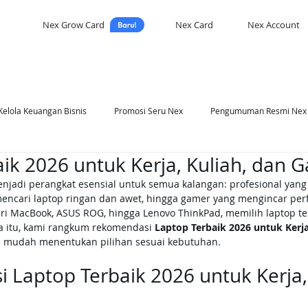
Nex Grow Card
Nex Card
Nex Account
Kelola Keuangan Bisnis
Promosi Seru Nex
Pengumuman Resmi Nex
ik 2026 untuk Kerja, Kuliah, dan 
asi Nex
Self Development
enjadi perangkat esensial untuk semua kalangan: profesional yan
encari laptop ringan dan awet, hingga gamer yang mengincar perfo
ri MacBook, ASUS ROG, hingga Lenovo ThinkPad, memilih laptop ter
itu, kami rangkum rekomendasi 
Laptop Terbaik 2026 untuk Kerja
h mudah menentukan pilihan sesuai kebutuhan.
Laptop Terbaik 2026 untuk Kerja, 