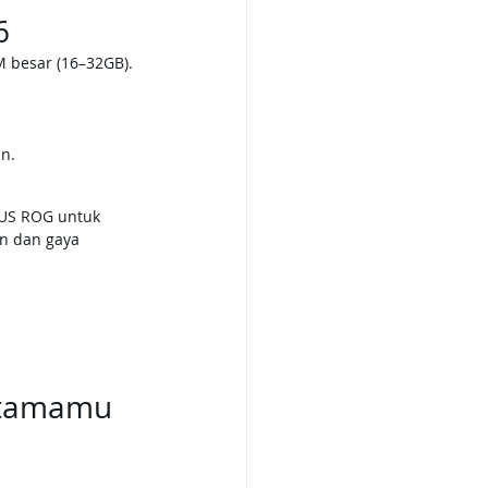
6
M besar (16–32GB).
n.
SUS ROG untuk 
n dan gaya 
ertamamu