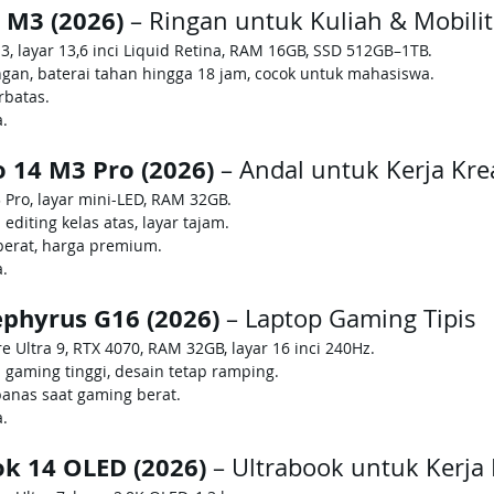
 M3 (2026)
 – Ringan untuk Kuliah & Mobili
3, layar 13,6 inci Liquid Retina, RAM 16GB, SSD 512GB–1TB.
ngan, baterai tahan hingga 18 jam, cocok untuk mahasiswa.
erbatas.
a.
 14 M3 Pro (2026)
 – Andal untuk Kerja Krea
 Pro, layar mini-LED, RAM 32GB.
editing kelas atas, layar tajam.
berat, harga premium.
a.
phyrus G16 (2026)
 – Laptop Gaming Tipis
re Ultra 9, RTX 4070, RAM 32GB, layar 16 inci 240Hz.
 gaming tinggi, desain tetap ramping.
anas saat gaming berat.
a.
k 14 OLED (2026)
 – Ultrabook untuk Kerja