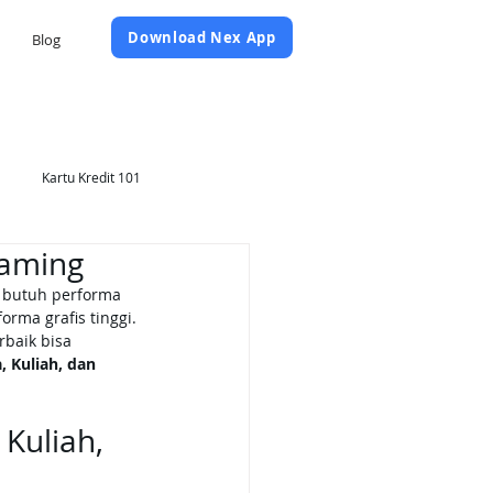
Daftar Sekarang
Download Nex App
Blog
Kartu Kredit 101
Gaming
g butuh performa 
rma grafis tinggi.
baik bisa 
, Kuliah, dan 
Kuliah, 