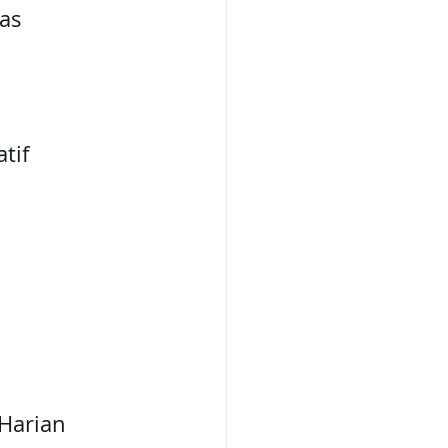
tas
tif
 Harian