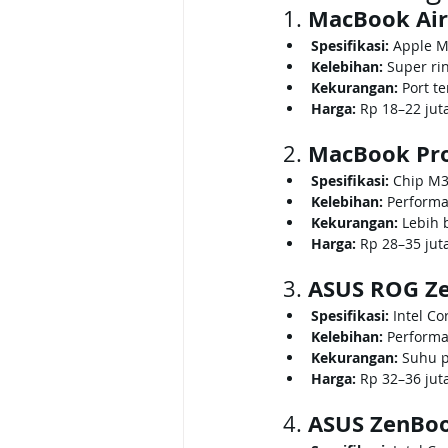
MacBook Air
1. 
Spesifikasi:
 Apple M
Kelebihan:
 Super ri
Kekurangan:
 Port t
Harga:
 Rp 18–22 jut
MacBook Pro
2. 
Spesifikasi:
 Chip M3
Kelebihan:
 Performa 
Kekurangan:
 Lebih 
Harga:
 Rp 28–35 jut
ASUS ROG Ze
3. 
Spesifikasi:
 Intel Co
Kelebihan:
 Performa
Kekurangan:
 Suhu p
Harga:
 Rp 32–36 jut
ASUS ZenBoo
4. 