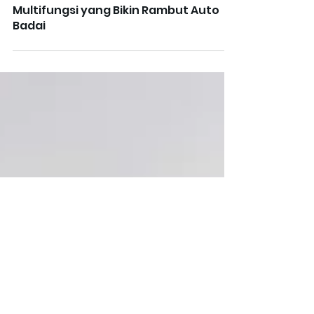
Nexie
Rekomendasi Nex
Rekomendasi Catokan Rambut
Multifungsi yang Bikin Rambut Auto
Badai