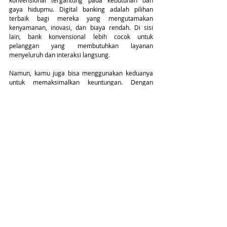
konvensional tergantung pada kebutuhan dan 
gaya hidupmu. Digital banking adalah pilihan 
terbaik bagi mereka yang mengutamakan 
kenyamanan, inovasi, dan biaya rendah. Di sisi 
lain, bank konvensional lebih cocok untuk 
pelanggan yang membutuhkan layanan 
menyeluruh dan interaksi langsung.
Namun, kamu juga bisa menggunakan keduanya 
untuk memaksimalkan keuntungan. Dengan 
kombinasi yang tepat, kamu bisa menikmati 
fleksibilitas digital banking dan stabilitas bank 
konvensional. Untuk mendukung kebutuhan 
keuanganmu secara lebih aman, kamu bisa 
pakai
Kartu Kredit Nex card
. Nex card menawarkan 
keamanan dan kenyamanan untuk transaksi 
digital 
banking
 di mana saja. 