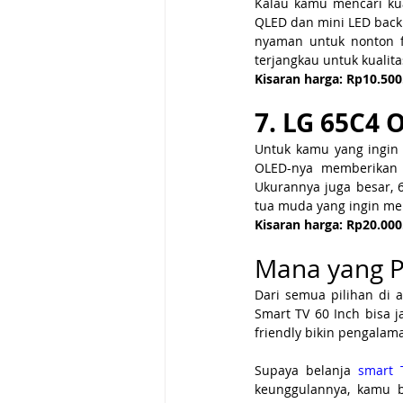
Kalau kamu mencari kua
QLED dan mini LED backl
nyaman untuk nonton f
terjangkau untuk kualitas
Kisaran harga: Rp10.500
7. LG 65C4 
Untuk kamu yang ingin 
OLED-nya memberikan w
Ukurannya juga besar, 6
tua muda yang ingin men
Kisaran harga: Rp20.000
Mana yang P
Dari semua pilihan di 
Smart TV 60 Inch bisa j
friendly bikin pengalam
Supaya belanja 
smart 
keunggulannya, kamu bi