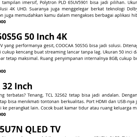
tampilan imersif, Polytron PLD 65UV5901 bisa jadi pilihan. Ukur
usi 4K UHD. Suaranya juga menggelegar berkat teknologi Dolby
on juga memudahkan kamu dalam mengakses berbagai aplikasi hi
000
0S5G 50 Inch 4K
V yang performanya gesit, COOCAA 50S5G bisa jadi solusi. Ditena
i cukup kencang buat streaming lancar tanpa lag. Ukuran 50 inci d
ar tetap maksimal. Ruang penyimpanan internalnya 8GB, cukup bua
000
 32 Inch
g terbatas? Tenang, TCL 32S62 tetap bisa jadi andalan. Dengan 
tetap bisa menikmati tontonan berkualitas. Port HDMI dan USB-nya 
 ke perangkat lain. Cocok buat kamar tidur atau ruang keluarga m
000
 65U7N QLED TV