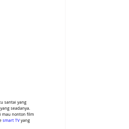
u santai yang 
 yang seadanya. 
li mau nonton film 
e 
smart TV
 yang 