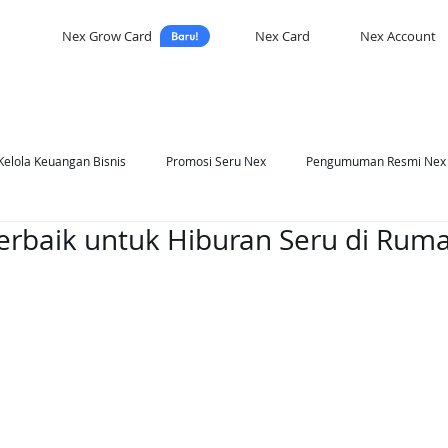
Nex Grow Card
Nex Card
Nex Account
Kelola Keuangan Bisnis
Promosi Seru Nex
Pengumuman Resmi Nex
Terbaik untuk Hiburan Seru di Rum
asi Nex
Self Development