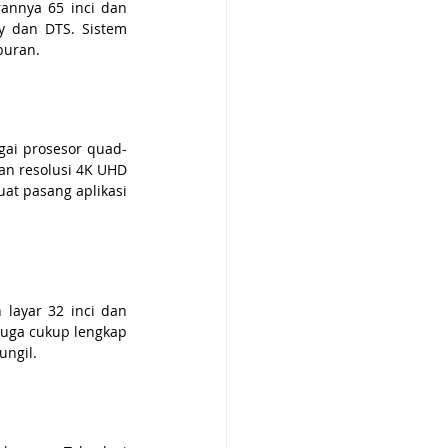
annya 65 inci dan 
 dan DTS. Sistem 
buran.
gai prosesor quad-
an resolusi 4K UHD 
t pasang aplikasi 
layar 32 inci dan 
juga cukup lengkap 
ungil.