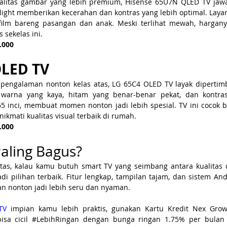
litas gambar yang lebih premium, Hisense 65U7N QLED TV jawab
ight memberikan kecerahan dan kontras yang lebih optimal. Layar 
ilm bareng pasangan dan anak. Meski terlihat mewah, harganya
 sekelas ini.
.000
OLED TV
pengalaman nonton kelas atas, LG 65C4 OLED TV layak dipertimb
arna yang kaya, hitam yang benar-benar pekat, dan kontras 
5 inci, membuat momen nonton jadi lebih spesial. TV ini cocok b
ikmati kualitas visual terbaik di rumah.
.000
aling Bagus?
atas, kalau kamu butuh smart TV yang seimbang antara kualitas 
adi pilihan terbaik. Fitur lengkap, tampilan tajam, dan sistem An
an nonton jadi lebih seru dan nyaman.
TV 
impian kamu lebih praktis, gunakan Kartu Kredit Nex Grow 
sa cicil 
#LebihRingan
 dengan bunga ringan 1.75% per bulan 