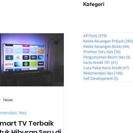
Kategori
All Posts
(579)
579 postingan
Kelola Keuangan Pribadi
(285)
Kelola Keuangan Bisnis
(44)
44
Promosi Seru Nex
(50)
50 post
Pengumuman Resmi Nex
(9)
9
Kartu Kredit 101
(41)
41 posti
Cara Pakai Kartu Kredit
(67)
67
Rekomendasi Nex
(100)
100 p
Self Development
(5)
5 postin
Nexie
omendasi Nex
Smart TV Terbaik
tuk Hiburan Seru di