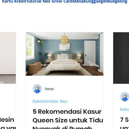
Kartu Kredit
Tutorial Nex Grow Card
Menabung
gadget
Budgeting
Nexie
Rekomendasi Nex
Rek
5 Rekomendasi Kasur
esin
7 
Queen Size untuk Tidur
ng yang
un
Nyenyak di Rumah