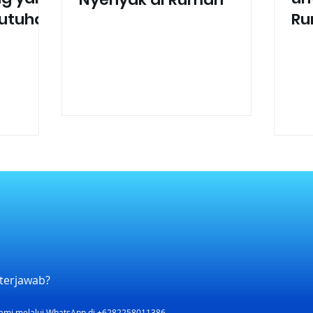
butuhan
R
Modern
terjawab?
ami melalui WhatsApp di +6282258011386