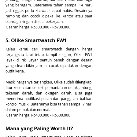
yang beragam. Baterainya tahan sampai 14 hari, 
jadi nggak perlu khawatir cepat habis. Desainnya 
ramping dan cocok dipakai ke kantor atau saat 
olahraga ringan di sela pekerjaan.
Kisaran harga: Rp500.000 - Rp700.000
5. Olike Smartwatch FW1
Kalau kamu cari smartwatch dengan harga 
terjangkau tapi tetap tampil elegan, Olike FW1 
layak dilirik. Layar sentuh penuh dengan desain 
yang clean bikin jam ini cocok dipadukan dengan 
outfit kerja.
Meski harganya terjangkau, Olike sudah dilengkapi 
fitur kesehatan seperti pemantauan detak jantung, 
tekanan darah, dan oksigen darah. Bisa juga 
menerima notifikasi pesan dan panggilan, bahkan 
kontrol musik. Baterainya bisa tahan sampai 7 hari 
dalam pemakaian normal.
Kisaran harga: Rp400.000 - Rp600.000
Mana yang Paling Worth It?
Kalau kamu ingin smartwatch yang seimbang 