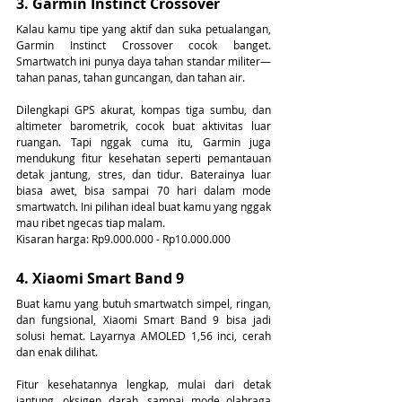
3. Garmin Instinct Crossover
Kalau kamu tipe yang aktif dan suka petualangan, 
Garmin Instinct Crossover cocok banget. 
Smartwatch ini punya daya tahan standar militer—
tahan panas, tahan guncangan, dan tahan air.
Dilengkapi GPS akurat, kompas tiga sumbu, dan 
altimeter barometrik, cocok buat aktivitas luar 
ruangan. Tapi nggak cuma itu, Garmin juga 
mendukung fitur kesehatan seperti pemantauan 
detak jantung, stres, dan tidur. Baterainya luar 
biasa awet, bisa sampai 70 hari dalam mode 
smartwatch. Ini pilihan ideal buat kamu yang nggak 
mau ribet ngecas tiap malam.
Kisaran harga: Rp9.000.000 - Rp10.000.000
4. Xiaomi Smart Band 9
Buat kamu yang butuh smartwatch simpel, ringan, 
dan fungsional, Xiaomi Smart Band 9 bisa jadi 
solusi hemat. Layarnya AMOLED 1,56 inci, cerah 
dan enak dilihat.
Fitur kesehatannya lengkap, mulai dari detak 
jantung, oksigen darah, sampai mode olahraga 