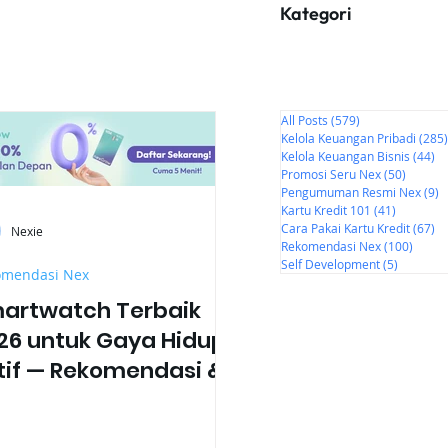
Kategori
All Posts
(579)
579 postingan
Kelola Keuangan Pribadi
(285)
Kelola Keuangan Bisnis
(44)
44
Promosi Seru Nex
(50)
50 post
Pengumuman Resmi Nex
(9)
9
Kartu Kredit 101
(41)
41 posti
Cara Pakai Kartu Kredit
(67)
67
Nexie
Rekomendasi Nex
(100)
100 p
Self Development
(5)
5 postin
omendasi Nex
artwatch Terbaik
26 untuk Gaya Hidup
tif — Rekomendasi &
ur