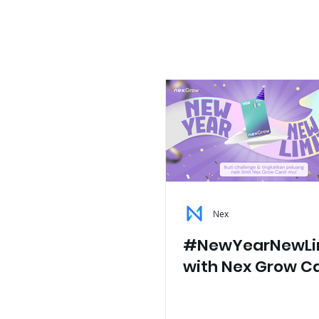
Nex
#NewYearNewLi
with Nex Grow C