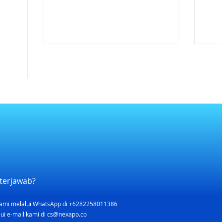
terjawab?
ami melalui WhatsApp di +6282258011386
ui e-mail kami di
cs@nexapp.co