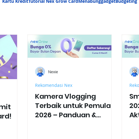
Kartu Kredit
Tutorial Nex Grow Card
Menabung
gadget
Budgeting
Nexie
Rekomendasi Nex
Rek
Kamera Vlogging
Sm
Terbaik untuk Pemula di
20
mit
2026 – Panduan &
Ak
ard!
Rekomendasi
Fit