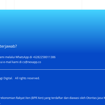
terjawab?
ami melalui WhatsApp di +6282258011386
Pentingnya Punya Skor
ui e-mail kami di
cs@nexapp.co
Kredit Baik: Dari Mudahnya
Mendapatkan Pinjaman
i Digital. All rights reserved.
Hingga Kesempatan
Memiliki Rumah
konomian Rakyat Xen (BPR Xen) yang terdaftar dan diawasi oleh Otoritas Jasa 
.