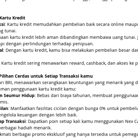
artu Kredit
si
: Kartu kredit memudahkan pembelian baik secara online maupu
g tunai.
naan kartu kredit lebih aman dibandingkan membawa uang tunai. 
kapi dengan perlindungan terhadap penipuan.
al
: Dengan kartu kredit, kamu bisa melakukan pembelian besar d
: Kartu kredit sering menawarkan reward, cashback, dan akses ke p
Pilihan Cerdas untuk Setiap Transaksi kamu
dari BRI, menawarkan serangkaian keuntungan yang menarik yang d
man penggunaan kartu kredit kamu:
an Seumur Hidup
: Bebas dari biaya tahunan, membuat penggunaan 
mis.
ilan
: Manfaatkan fasilitas cicilan dengan bunga 0% untuk pembelia
elola keuangan dengan lebih baik.
ap Transaksi
: Dapatkan poin setiap kali kamu menggunakan Nex Ca
berbagai hadiah menarik.
ikmati berbagai promo eksklusif yang hanya tersedia untuk pemeg