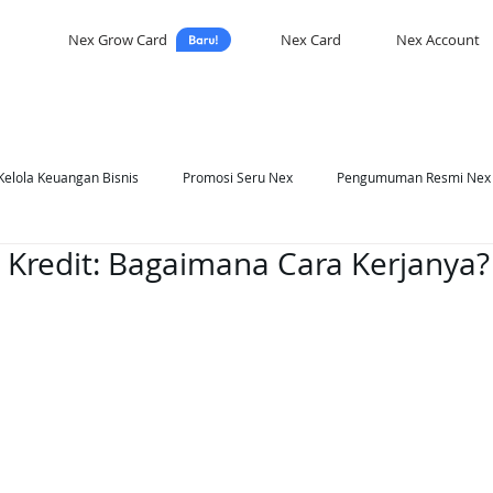
Nex Grow Card
Nex Card
Nex Account
Kelola Keuangan Bisnis
Promosi Seru Nex
Pengumuman Resmi Nex
 Kredit: Bagaimana Cara Kerjanya?
asi Nex
Self Development