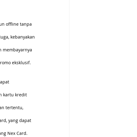
n offline tanpa 
Juga, kebanyakan 
an membayarnya 
romo eksklusif.
apat 
kartu kredit 
n tertentu, 
rd, yang dapat 
ang Nex Card.