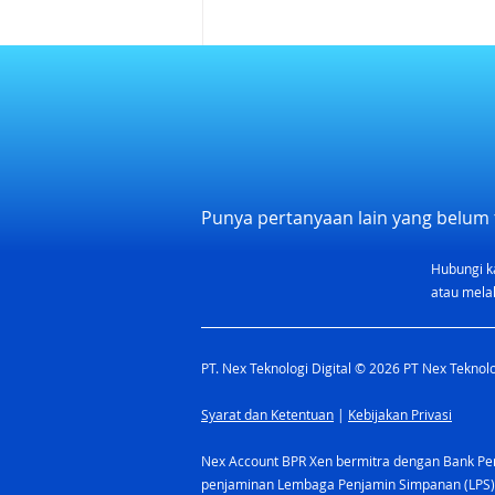
Punya pertanyaan lain yang belum 
Hubungi k
Pentingnya Kartu Kredit
atau melal
untuk Digital Marketing
PT. Nex Teknologi Digital © 2026 PT Nex Teknolog
Syarat dan Ketentuan
|
Kebijakan Privasi
Nex Account BPR Xen bermitra dengan Bank Pere
penjaminan Lembaga Penjamin Simpanan (LPS)