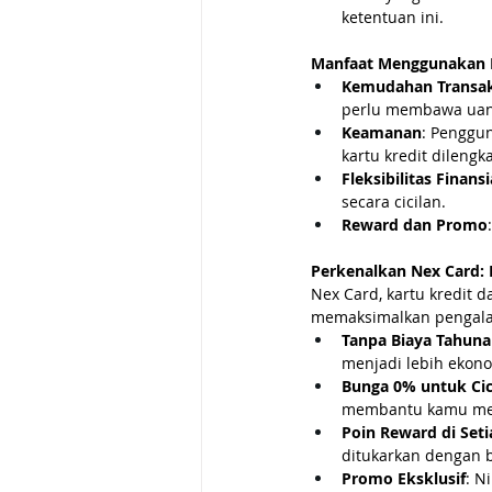
ketentuan ini.
Manfaat Menggunakan K
Kemudahan Transak
perlu membawa uan
Keamanan
: Penggu
kartu kredit dileng
Fleksibilitas Finansi
secara cicilan.
Reward dan Promo
Perkenalkan Nex Card: 
Nex Card, kartu kredit 
memaksimalkan pengala
Tanpa Biaya Tahun
menjadi lebih ekono
Bunga 0% untuk Cic
membantu kamu meng
Poin Reward di Seti
ditukarkan dengan 
Promo Eksklusif
: N