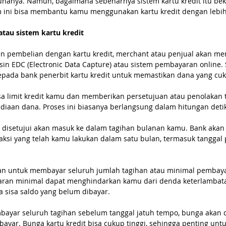
nanya. Namun, bagaimana sebenarnya sistem kartu kredit itu be
m ini bisa membantu kamu menggunakan kartu kredit dengan lebih 
 atau sistem kartu kredit
n pembelian dengan kartu kredit, merchant atau penjual akan me
sin EDC (Electronic Data Capture) atau sistem pembayaran online. 
epada bank penerbit kartu kredit untuk memastikan dana yang cuk
 limit kredit kamu dan memberikan persetujuan atau penolakan t
diaan dana. Proses ini biasanya berlangsung dalam hitungan detik
h disetujui akan masuk ke dalam tagihan bulanan kamu. Bank aka
aksi yang telah kamu lakukan dalam satu bulan, termasuk tangga
han untuk membayar seluruh jumlah tagihan atau minimal pembay
aran minimal dapat menghindarkan kamu dari denda keterlambat
 sisa saldo yang belum dibayar.
bayar seluruh tagihan sebelum tanggal jatuh tempo, bunga akan 
bayar. Bunga kartu kredit bisa cukup tinggi, sehingga penting u