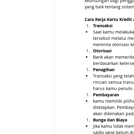
keuntungan bagi penggu
yang baik tentang siste
Cara Kerja Kartu Kredit
Transaksi
Saat kamu melakuka
tersebut melalui me
meminta otorisasi k
Otorisasi
Bank akan memeriksa
berdasarkan keterse
Penagihan
Transaksi yang tela
rincian semua trans
harus kamu penuhi.
Pembayaran
kamu memiliki pili
ditetapkan. Pembay
akan dikenakan pada
Bunga dan Biaya
Jika kamu tidak mem
saldo yang belum di