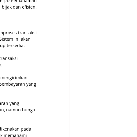
kerja? Pemahaman 
bijak dan efisien.
mproses transaksi 
Sistem ini akan 
up tersedia.
ransaksi 
.
n mengirimkan 
l pembayaran yang 
aran yang 
an, namun bunga 
dikenakan pada 
ntuk memahami 