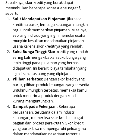
Sebaliknya, skor kredit yang buruk dapat 
menimbulkan beberapa konsekuensi negatif, 
seperti:
Sulit Mendapatkan Pinjaman: 
Jika skor 
kreditmu buruk, lembaga keuangan mungkin 
ragu untuk memberikan pinjaman. Misalnya, 
seorang individu yang ingin memulai usaha 
mungkin kesulitan mendapatkan pinjaman 
usaha karena skor kreditnya yang rendah.
Suku Bunga Tinggi: 
Skor kredit yang rendah 
sering kali mengakibatkan suku bunga yang 
lebih tinggi pada pinjaman yang berhasil 
didapatkan. Ini berarti biaya tambahan yang 
signifikan atas uang yang dipinjam.
Pilihan Terbatas: 
Dengan skor kredit yang 
buruk, pilihan produk keuangan yang tersedia 
untukmu mungkin terbatas, memaksa kamu 
untuk menerima produk dengan kondisi 
kurang menguntungkan.
Dampak pada Pekerjaan:
 Beberapa 
perusahaan, terutama dalam industri 
keuangan, memeriksa skor kredit sebagai 
bagian dari proses perekrutan. Skor kredit 
yang buruk bisa mempengaruhi peluangmu 
dalam mendapatkan pekerjaan tertentu.