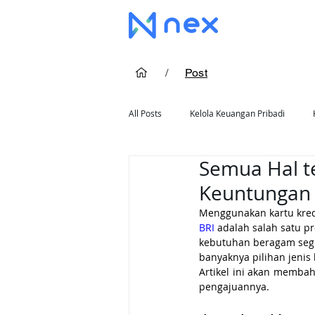
/
Post
All Posts
Kelola Keuangan Pribadi
Semua Hal te
Cara Pakai Kartu Kredit
Rekomend
Keuntungan
Menggunakan kartu kredi
BRI
 adalah salah satu 
kebutuhan beragam segm
banyaknya pilihan jenis 
Artikel ini akan membaha
pengajuannya.