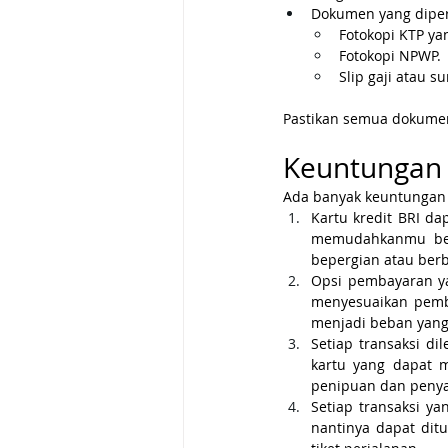
Dokumen yang diper
Fotokopi KTP ya
Fotokopi NPWP.
Slip gaji atau s
Pastikan semua dokumen 
Keuntungan 
Ada banyak keuntungan 
Kartu kredit BRI da
memudahkanmu ber
bepergian atau berbe
Opsi pembayaran y
menyesuaikan pemba
menjadi beban yang 
Setiap transaksi di
kartu yang dapat m
penipuan dan penya
Setiap transaksi y
nantinya dapat ditu