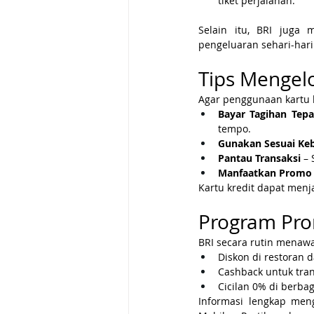
tiket perjalanan.
Selain itu, BRI juga
pengeluaran sehari-hari
Tips Mengelo
Agar penggunaan kartu k
Bayar Tagihan Tep
tempo.
Gunakan Sesuai Ke
Pantau Transaksi
 –
Manfaatkan Promo
Kartu kredit dapat menj
Program Pro
BRI secara rutin menaw
Diskon di restoran 
Cashback untuk tran
Cicilan 0% di berba
Informasi lengkap meng