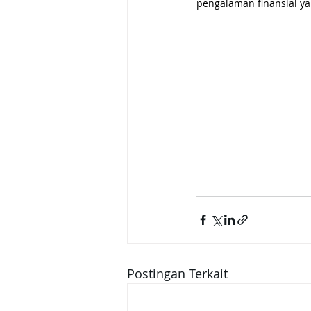
pengalaman finansial ya
Postingan Terkait