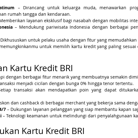
atinum
 – Dirancang untuk keluarga muda, menawarkan pro
an rumah tangga dan kendaraan.
 Memberikan layanan eksklusif bagi nasabah dengan mobilitas inter
onesia
 – Mendukung pariwisata Indonesia dengan berbagai pen
– Dikhususkan untuk pelaku usaha dengan fitur yang memudahkan t
ni memungkinkanmu untuk memilih kartu kredit yang paling sesuai
an Kartu Kredit BRI
kapi dengan berbagai fitur menarik yang membuatnya semakin dimina
ransaksi menjadi cicilan dengan bunga 0% hingga tenor tertentu.
etiap transaksi akan mendapatkan poin yang dapat ditukark
iskon dan cashback di berbagai merchant yang bekerja sama deng
4/7
 – Dukungan layanan pelanggan yang siap membantu kapan saj
i
 – Teknologi keamanan untuk melindungi dari penyalahgunaan ka
kan Kartu Kredit BRI