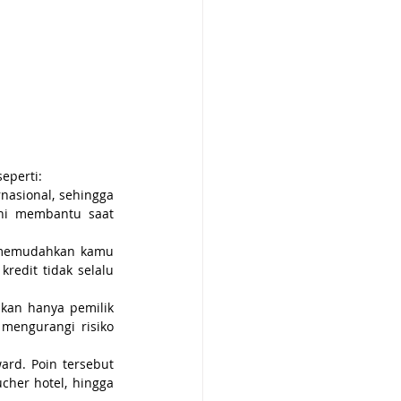
eperti:
asional, sehingga 
i membantu saat 
 memudahkan kamu 
edit tidak selalu 
kan hanya pemilik 
mengurangi risiko 
rd. Poin tersebut 
cher hotel, hingga 