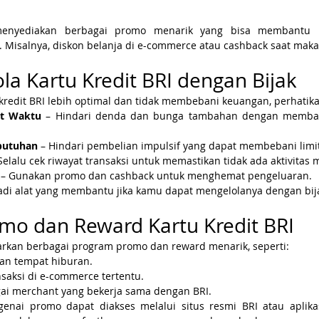
 menyediakan berbagai promo menarik yang bisa membantu
. Misalnya, diskon belanja di e-commerce atau cashback saat maka
la Kartu Kredit BRI dengan Bijak
redit BRI lebih optimal dan tidak membebani keuangan, perhatikan
at Waktu
 – Hindari denda dan bunga tambahan dengan membay
butuhan
 – Hindari pembelian impulsif yang dapat membebani limit
 Selalu cek riwayat transaksi untuk memastikan tidak ada aktivitas
 – Gunakan promo dan cashback untuk menghemat pengeluaran.
adi alat yang membantu jika kamu dapat mengelolanya dengan bij
mo dan Reward Kartu Kredit BRI
arkan berbagai program promo dan reward menarik, seperti:
dan tempat hiburan.
saksi di e-commerce tertentu.
gai merchant yang bekerja sama dengan BRI.
enai promo dapat diakses melalui situs resmi BRI atau aplikas