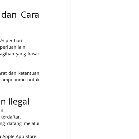
dan Cara 
4% per hari.
perluan lain.
gihan yang kasar 
arat dan ketentuan 
emampuanmu untuk 
 Ilegal
an:
terdaftar.
ng datang melalui 
u Apple App Store.