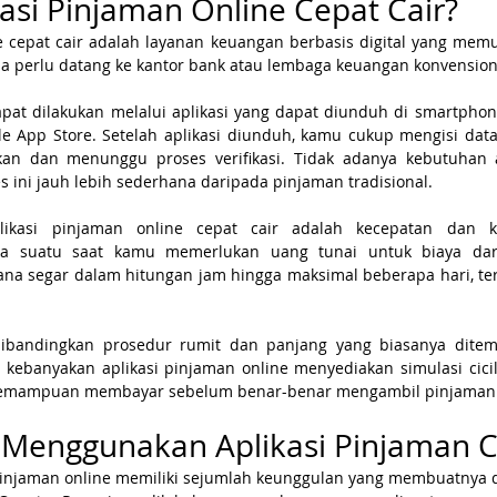
kasi Pinjaman Online Cepat Cair?
ne cepat cair adalah layanan keuangan berbasis digital yang mem
 perlu datang ke kantor bank atau lembaga keuangan konvensiona
at dilakukan melalui aplikasi yang dapat diunduh di smartphone,
e App Store. Setelah aplikasi diunduh, kamu cukup mengisi data
an dan menunggu proses verifikasi. Tidak adanya kebutuhan 
ini jauh lebih sederhana daripada pinjaman tradisional.
ikasi pinjaman online cepat cair adalah kecepatan dan 
ka suatu saat kamu memerlukan uang tunai untuk biaya daru
na segar dalam hitungan jam hingga maksimal beberapa hari, ter
 dibandingkan prosedur rumit dan panjang yang biasanya ditem
u, kebanyakan aplikasi pinjaman online menyediakan simulasi cic
kemampuan membayar sebelum benar-benar mengambil pinjaman
Menggunakan Aplikasi Pinjaman C
injaman online memiliki sejumlah keunggulan yang membuatnya d