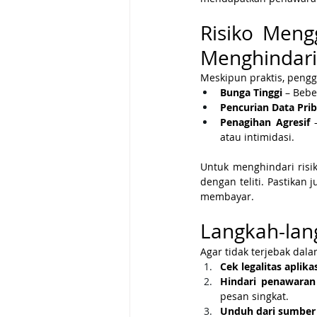
Risiko Meng
Menghindar
Meskipun praktis, penggu
Bunga Tinggi
 – Bebe
Pencurian Data Prib
Penagihan Agresif
 
atau intimidasi.
Untuk menghindari risik
dengan teliti. Pastika
membayar.
Langkah-lang
Agar tidak terjebak dala
Cek legalitas aplika
Hindari penawaran
pesan singkat.
Unduh dari sumber