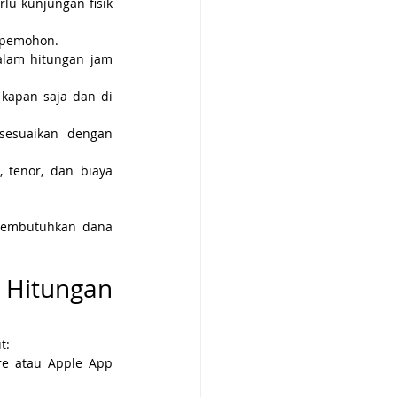
u kunjungan fisik 
a pemohon.
alam hitungan jam 
 kapan saja dan di 
esuaikan dengan 
 tenor, dan biaya 
membutuhkan dana 
Hitungan 
t:
re atau Apple App 