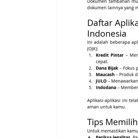
Dokumen tambahan mungki
dokumen lainnya yang 
Daftar Aplik
Indonesia
Ini adalah beberapa apl
(OJK):
Kredit Pintar
 – Men
cepat.
Dana Bijak
 – Fokus
Maucash
 – Produk 
JULO
 – Menawarkan
Indodana
 – Member
Aplikasi-aplikasi ini t
aman untuk kamu.
Tips Memilih
Untuk memastikan kamu 
Periksa legalitas
. P