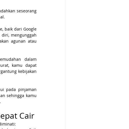
udahkan seseorang 
l. 
 baik dari Google 
 diri, mengunggah 
akan agunan atau 
kemudahan dalam 
rat, kamu dapat 
gantung kebijakan 
ui pada pinjaman 
ilan sehingga kamu 
.
epat Cair
iminati: