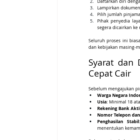
Daftarkan diri deng
Lampirkan dokumen y
Pilih jumlah pinja
Pihak penyedia laya
segera dicairkan ke
Seluruh proses ini bia
dan kebijakan masing-m
Syarat dan 
Cepat Cair
Sebelum mengajukan pi
Warga Negara Indon
Usia
: Minimal 18 at
Rekening Bank Akti
Nomor Telepon dan 
Penghasilan Stabil
menentukan kemam