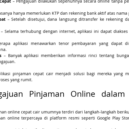
Cepat
 – Pengajuan dilakukan sepenuhnya secara online tanpa perl
iasanya hanya memerlukan KTP dan rekening bank aktif atas nam
pat
 – Setelah disetujui, dana langsung ditransfer ke rekening d
 – Selama terhubung dengan internet, aplikasi ini dapat diakses
erapa aplikasi menawarkan tenor pembayaran yang dapat dis
na.
s
 – Banyak aplikasi memberikan informasi rinci tentang bunga,
ngajuan.
plikasi pinjaman cepat cair menjadi solusi bagi mereka yang 
roses yang rumit.
gajuan Pinjaman Online dalam 
an online cepat cair umumnya terdiri dari langkah-langkah beriku
man online terpercaya di platform resmi seperti Google Play Sto