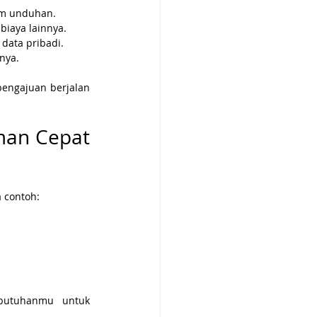
orm unduhan.
biaya lainnya.
 data pribadi.
nya.
engajuan berjalan 
man Cepat 
a contoh:
butuhanmu untuk 