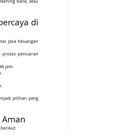
kening bank, atau 
ercaya di 
itas Jasa Keuangan 
 proses pencairan 
48 jam.
.
k.
njadi pilihan yang 
ng Aman
berikut: