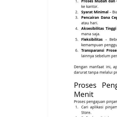
Proses Mudah dan 
ke kantor.
Syarat Minimal
 – B
Pencairan Dana Ce
atau hari.
Aksesibilitas Tinggi
mana saja.
Fleksibilitas
 – Beb
kemampuan penggu
Transparansi Prose
lainnya sebelum pe
Dengan manfaat ini, a
darurat tanpa melalui p
Proses Pen
Menit
Proses pengajuan pinjam
Cari aplikasi pinja
Store.