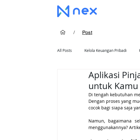
/
Post
All Posts
Kelola Keuangan Pribadi
Aplikasi Pin
Cara Pakai Kartu Kredit
Rekomend
untuk Kamu
Di tengah kebutuhan me
Dengan proses yang muda
cocok bagi siapa saja 
Namun, bagaimana sebe
menggunakannya? Artike