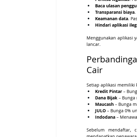
Baca ulasan pengg
Transparansi biaya
.
Keamanan data
. Pa
Hindari aplikasi ileg
Menggunakan aplikasi y
lancar.
Perbandinga
Cair
Setiap aplikasi memilik
Kredit Pintar
 – Bung
Dana Bijak
 – Bunga 
Maucash
 – Bunga m
JULO
 – Bunga 0% un
Indodana
 – Menawar
Sebelum mendaftar, 
mendapatkan penawaran