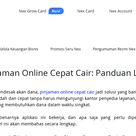
Nex Grow Card
Nex Card
Nex Account
Kelola Keuangan Bisnis
Promosi Seru Nex
Pengumuman Resmi Nex
jaman Online Cepat Cair: Panduan
asi Nex
Self Development
ndesak akan dana, 
pinjaman online cepat cair 
jadi solusi yang ban
h dan cepat tanpa harus mengunjungi kantor penyedia layanan, apl
yang membutuhkan dana dalam waktu singkat. 
narnya aplikasi ini bekerja, dan apa saja yang perlu dipe
l ini akan membahas secara lengkap.