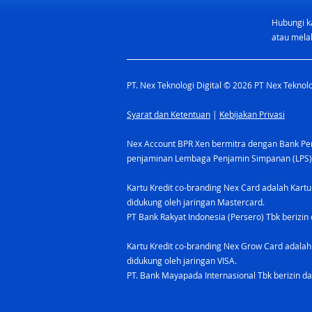
Hubungi k
Kartu Kredit Terbaik untuk
atau melal
Pemilik Bisnis (2026): Jadi
Solusi Pintar untuk Usaha
PT. Nex Teknologi Digital © 2026 PT Nex Teknolog
Syarat dan Ketentuan
|
Kebijakan Privasi
Nex Account BPR Xen bermitra dengan Bank Pere
penjaminan Lembaga Penjamin Simpanan (LPS)
Kartu Kredit co-branding Nex Card adalah Kartu
didukung oleh jaringan Mastercard.
PT Bank Rakyat Indonesia (Persero) Tbk berizin 
Kartu Kredit co-branding Nex Grow Card adalah 
didukung oleh jaringan VISA.
PT. Bank Mayapada Internasional Tbk berizin da