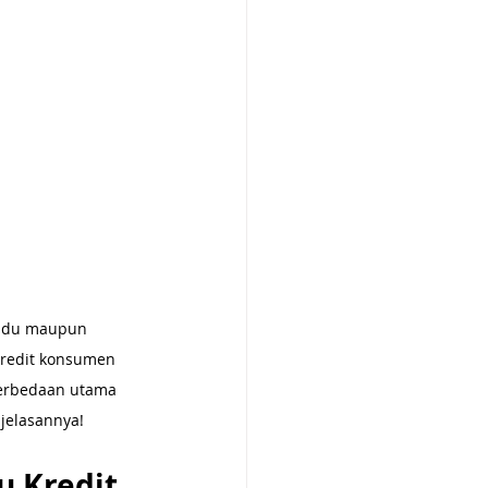
vidu maupun 
kredit konsumen 
erbedaan utama 
njelasannya!
 Kredit 