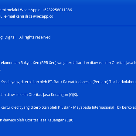
ami melalui WhatsApp di +6282258011386
Gadget Wajib untuk Bisnis
ui e-mail kami di
cs@nexapp.co
Online — Panduan &
Rekomendasi 2026
i Digital. All rights reserved.
konomian Rakyat Xen (BPR Xen) yang terdaftar dan diawasi oleh Otoritas Jasa 
.
 Kredit yang diterbitkan oleh PT. Bank Rakyat Indonesia (Persero) Tbk berkolabo
dan diawasi oleh Otoritas Jasa Keuangan (OJK).
Kartu Kredit yang diterbitkan oleh PT. Bank Mayapada Internasional Tbk berkolab
n diawasi oleh Otoritas Jasa Keuangan (OJK).