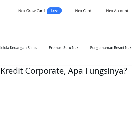
Nex Grow Card
Nex Card
Nex Account
Kelola Keuangan Bisnis
Promosi Seru Nex
Pengumuman Resmi Nex
Kredit Corporate, Apa Fungsinya?
asi Nex
Self Development