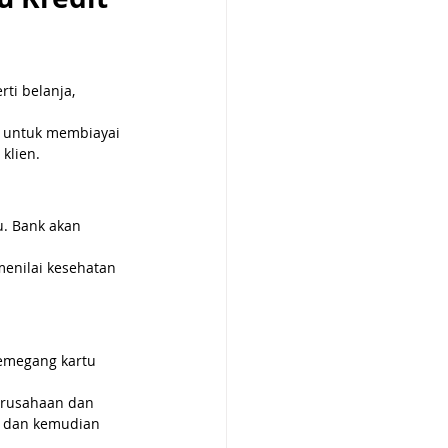
ti belanja, 
n untuk membiayai 
klien.
u. Bank akan 
menilai kesehatan 
pemegang kartu 
erusahaan dan 
u dan kemudian 