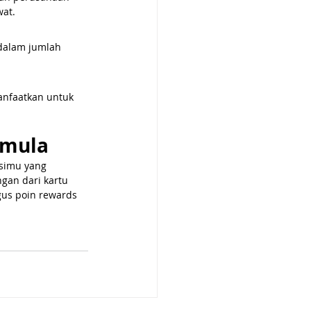
wat.
dalam jumlah 
anfaatkan untuk 
emula
simu yang 
gan dari kartu 
gus poin rewards 