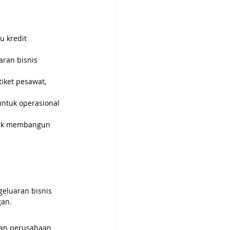
 kredit 
ran bisnis 
iket pesawat, 
ntuk operasional 
tuk membangun 
eluaran bisnis 
gan.
kan perusahaan 