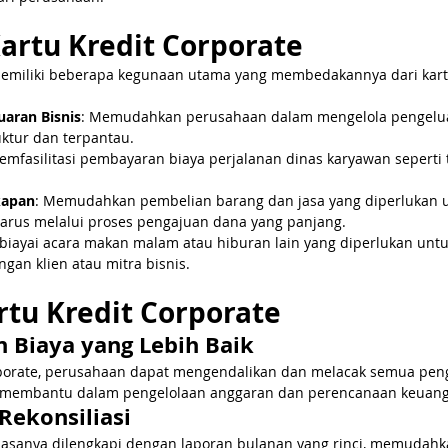
artu Kredit Corporate
 memiliki beberapa kegunaan utama yang membedakannya dari kartu
uaran Bisnis
: Memudahkan perusahaan dalam mengelola pengelua
uktur dan terpantau.
emfasilitasi pembayaran biaya perjalanan dinas karyawan seperti t
kapan
: Memudahkan pembelian barang dan jasa yang diperlukan u
arus melalui proses pengajuan dana yang panjang.
biayai acara makan malam atau hiburan lain yang diperlukan un
gan klien atau mitra bisnis.
tu Kredit Corporate
n Biaya yang Lebih Baik
rporate, perusahaan dapat mengendalikan dan melacak semua peng
Ini membantu dalam pengelolaan anggaran dan perencanaan keuan
Rekonsiliasi
biasanya dilengkapi dengan laporan bulanan yang rinci, memudah