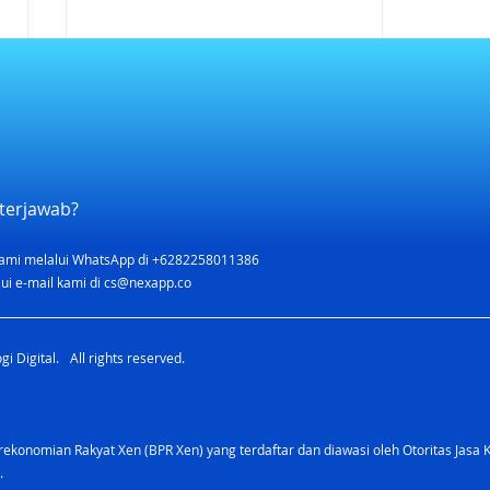
Cara Menabung Bersama
Pasangan: Tabungan Digital
yang Bikin Keuangan Lebih
Pertanyaan yang sering
Kompak
diajukan: Bisa nggak sih punya
terjawab?
tabungan bersama suami atau
istri? Bagaimana cara
ami melalui WhatsApp di +6282258011386
menabung berdua supaya
ui e-mail kami di
cs@nexapp.co
nggak berantem soal uang?
Ada nggak tabungan digital
i Digital. All rights reserved.
yang bisa dipakai ba
konomian Rakyat Xen (BPR Xen) yang terdaftar dan diawasi oleh Otoritas Jasa 
.