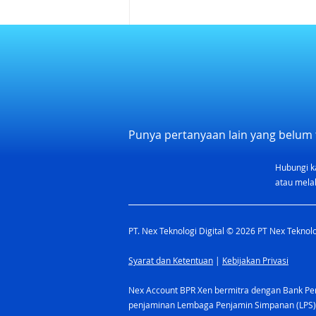
Punya pertanyaan lain yang belum 
Hubungi k
Kalendar Libur Nasional dan
atau melal
Rekomendasi Cuti 2026
Indonesia
PT. Nex Teknologi Digital © 2026 PT Nex Teknolog
Syarat dan Ketentuan
|
Kebijakan Privasi
Nex Account BPR Xen bermitra dengan Bank Pere
penjaminan Lembaga Penjamin Simpanan (LPS)