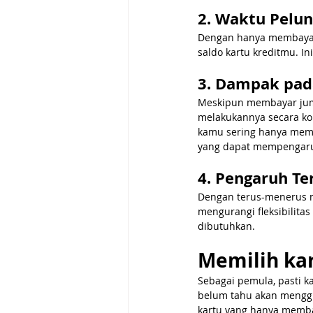
2. Waktu Pelu
Dengan hanya membayar
saldo kartu kreditmu. I
3. Dampak pad
Meskipun membayar jum
melakukannya secara kon
kamu sering hanya memb
yang dapat mempengaru
4. Pengaruh Te
Dengan terus-menerus m
mengurangi fleksibilit
dibutuhkan.
Memilih ka
Sebagai pemula, pasti k
belum tahu akan mengg
kartu yang hanya memba