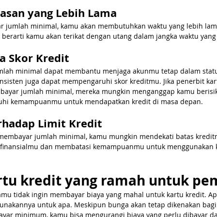
nasan yang Lebih Lama
 jumlah minimal, kamu akan membutuhkan waktu yang lebih lama
ni berarti kamu akan terikat dengan utang dalam jangka waktu yang
a Skor Kredit
lah minimal dapat membantu menjaga akunmu tetap dalam status
sisten juga dapat mempengaruhi skor kreditmu. Jika penerbit kar
ayar jumlah minimal, mereka mungkin menganggap kamu berisiko 
hi kemampuanmu untuk mendapatkan kredit di masa depan.
rhadap Limit Kredit
embayar jumlah minimal, kamu mungkin mendekati batas kreditm
as finansialmu dan membatasi kemampuanmu untuk menggunakan ka
rtu kredit yang ramah untuk pe
amu tidak ingin membayar biaya yang mahal untuk kartu kredit. Apa
unakannya untuk apa. Meskipun bunga akan tetap dikenakan bag
yar minimum, kamu bisa mengurangi biaya yang perlu dibayar dari