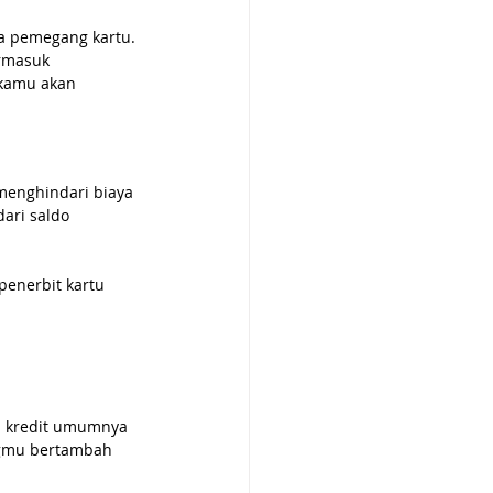
da pemegang kartu. 
rmasuk 
 kamu akan 
menghindari biaya 
ari saldo 
penerbit kartu 
u kredit umumnya 
ngmu bertambah 