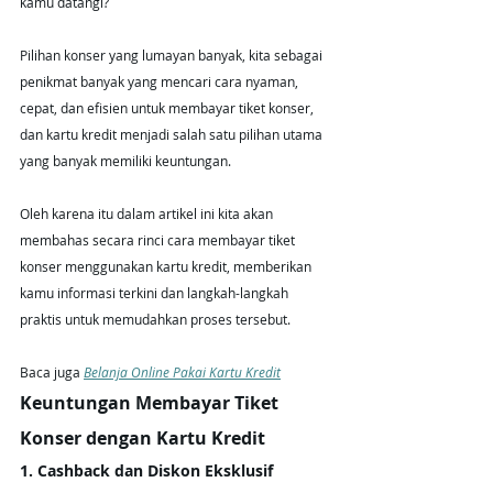
kamu datangi? 
Pilihan konser yang lumayan banyak, kita sebagai 
penikmat banyak yang mencari cara nyaman, 
cepat, dan efisien untuk membayar tiket konser, 
dan kartu kredit menjadi salah satu pilihan utama 
yang banyak memiliki keuntungan. 
Oleh karena itu dalam artikel ini kita akan 
membahas secara rinci cara membayar tiket 
konser menggunakan kartu kredit, memberikan 
kamu informasi terkini dan langkah-langkah 
praktis untuk memudahkan proses tersebut.
Baca juga 
Belanja Online Pakai Kartu Kredit
Keuntungan Membayar Tiket 
Konser dengan Kartu Kredit
1. Cashback dan Diskon Eksklusif