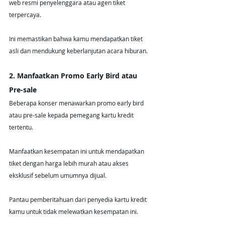
web resmi penyelenggara atau agen tiket 
terpercaya. 
Ini memastikan bahwa kamu mendapatkan tiket 
asli dan mendukung keberlanjutan acara hiburan.
2. Manfaatkan Promo Early Bird atau 
Pre-sale
Beberapa konser menawarkan promo early bird 
atau pre-sale kepada pemegang kartu kredit 
tertentu. 
Manfaatkan kesempatan ini untuk mendapatkan 
tiket dengan harga lebih murah atau akses 
eksklusif sebelum umumnya dijual. 
Pantau pemberitahuan dari penyedia kartu kredit 
kamu untuk tidak melewatkan kesempatan ini.