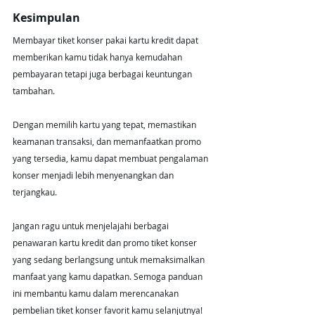
Kesimpulan
Membayar tiket konser pakai kartu kredit dapat 
memberikan kamu tidak hanya kemudahan 
pembayaran tetapi juga berbagai keuntungan 
tambahan. 
Dengan memilih kartu yang tepat, memastikan 
keamanan transaksi, dan memanfaatkan promo 
yang tersedia, kamu dapat membuat pengalaman 
konser menjadi lebih menyenangkan dan 
terjangkau.
Jangan ragu untuk menjelajahi berbagai 
penawaran kartu kredit dan promo tiket konser 
yang sedang berlangsung untuk memaksimalkan 
manfaat yang kamu dapatkan. Semoga panduan 
ini membantu kamu dalam merencanakan 
pembelian tiket konser favorit kamu selanjutnya!