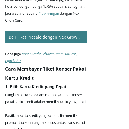
fleksibel dengan bunga 1.75% sesuai sisa tagihan. 
Jadi bisa atur secara 
#lebihringan
 dengan Nex 
Grow Card.
Beli Tiket Presale dengan Nex Grow Card
Baca juga 
Kartu Kredit Sebagai Dana Darurat, 
Bijakkah ?
Cara Membayar Tiket Konser Pakai 
Kartu Kredit
1. Pilih Kartu Kredit yang Tepat
Langkah pertama dalam membayar tiket konser 
pakai kartu kredit adalah memilih kartu yang tepat.
Pastikan kartu kredit yang kamu pilih memiliki 
promo atau keuntungan khusus untuk transaksi di 