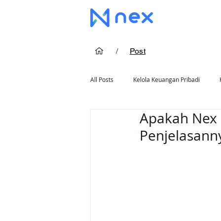
/
Post
All Posts
Kelola Keuangan Pribadi
Apakah Nex 
Cara Pakai Kartu Kredit
Rekomend
Penjelasann