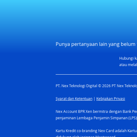
Alamat Baru PT Nex
Teknologi Digital
Halo Mitra Nex dan Nexfam,
Dengan penuh semangat dan
Punya pertanyaan lain yang belum 
antusiasme, kami ingin
mengumumkan bahwa PT Nex
Hubungi k
Teknologi Digital telah resmi
atau melal
pindah...
PT. Nex Teknologi Digital © 2026 PT Nex Teknolog
Syarat dan Ketentuan
|
Kebijakan Privasi
Nex Account BPR Xen bermitra dengan Bank Pere
penjaminan Lembaga Penjamin Simpanan (LPS)
Kartu Kredit co-branding Nex Card adalah Kartu