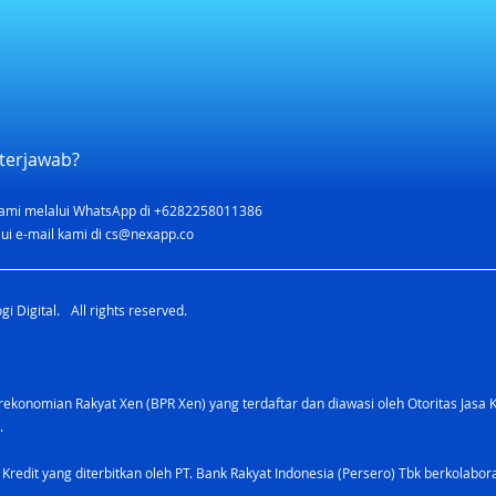
terjawab?
ami melalui WhatsApp di +6282258011386
Fitur Lengkap Nex Account,
ui e-mail kami di
cs@nexapp.co
Tabungan yang Bertumbuh
5% per Tahun!
i Digital. All rights reserved.
konomian Rakyat Xen (BPR Xen) yang terdaftar dan diawasi oleh Otoritas Jasa 
.
 Kredit yang diterbitkan oleh PT. Bank Rakyat Indonesia (Persero) Tbk berkolabo