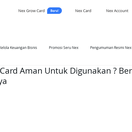
Nex Grow Card
Nex Card
Nex Account
Kelola Keuangan Bisnis
Promosi Seru Nex
Pengumuman Resmi Nex
Card Aman Untuk Digunakan ? Ber
asi Nex
Self Development
ya