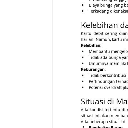
Biaya bunga yang be
Terkadang dikenaka
Kelebihan d
Kartu debit sering dia
harian. Namun, kartu in
Kelebihan:
Membantu mengelola
Tidak ada bunga yan
Umumnya memiliki bi
Kekurangan:
Tidak berkontribusi 
Perlindungan terhad
Potensi overdraft ji
Situasi di M
Ada kondisi tertentu di
situasi ini akan memba
Ada beberapa situasi di 
Pembelian Besar: