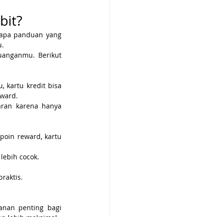
bit?
rapa panduan yang 
u.
anganmu. Berikut 
kartu kredit bisa 
ward.
ran karena hanya 
oin reward, kartu 
lebih cocok.
praktis.
anan penting bagi 