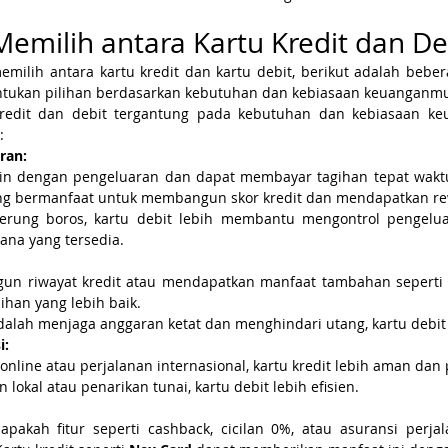
milih antara Kartu Kredit dan De
emilih antara kartu kredit dan kartu debit, berikut adalah bebe
ukan pilihan berdasarkan kebutuhan dan kebiasaan keuanganm
kredit dan debit tergantung pada kebutuhan dan kebiasaan keu
:
ran:
lin dengan pengeluaran dan dapat membayar tagihan tepat waktu, 
ang bermanfaat untuk membangun skor kredit dan mendapatkan re
erung boros, kartu debit lebih membantu mengontrol pengelua
na yang tersedia.
n riwayat kredit atau mendapatkan manfaat tambahan seperti p
lihan yang lebih baik.
dalah menjaga anggaran ketat dan menghindari utang, kartu debit 
i:
online atau perjalanan internasional, kartu kredit lebih aman dan 
lokal atau penarikan tunai, kartu debit lebih efisien.
pakah fitur seperti cashback, cicilan 0%, atau asuransi perjal