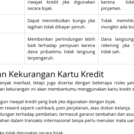
riwayat kredit jika digunakan 
karena tida
secara bijak.
pinjaman.
Dapat menimbulkan bunga jika 
Tidak memiliki
tagihan tidak dibayar penuh.
mungkin ada bia
Memberikan perlindungan lebih 
Dana langsung 
baik terhadap penipuan karena 
rekening jika t
dana pribadimu tidak langsung 
tidak sah.
terpengaruh.
an Kekurangan Kartu Kredit
banyak manfaat, tetapi juga disertai dengan beberapa risiko yan
an kekurangan ini akan membantumu menggunakan kartu kredit se
 riwayat kredit yang baik jika digunakan dengan bijak.
reward seperti cashback, poin perjalanan, atau diskon belanja.
dungan terhadap pembelian, termasuk garansi tambahan dan asur
an dalam transaksi internasional tanpa perlu menukar mata ua
ika tidak digunakan secara bijak.