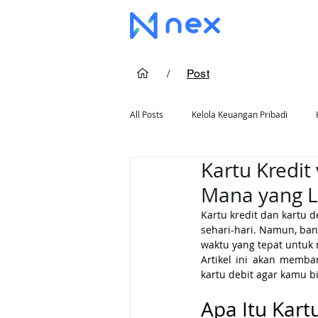
/
Post
All Posts
Kelola Keuangan Pribadi
Kartu Kredit
Cara Pakai Kartu Kredit
Rekomend
Mana yang L
Kartu kredit dan kartu 
sehari-hari. Namun, ba
waktu yang tepat untuk 
Artikel ini akan memba
kartu debit agar kamu 
Apa Itu Kart