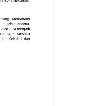
n lebih maksimal.
Baik kartu kredit maupun kartu debit memiliki kelebihan dan kekurangan masing-masing. Memahami 
uai kebutuhanmu. 
Card bisa menjadi 
indungan transaksi 
bih fleksibel dan 