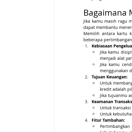
Bagaimana Me
Jika kamu masih ragu m
dapat membantu menent
Memilih antara kartu 
beberapa pertimbangan
Kebiasaan Pengelua
Jika kamu disip
menjadi alat y
Jika kamu cend
menggunakan da
Tujuan Keuangan:
Untuk membangu
kredit adalah pi
Jika tujuanmu a
Keamanan Transaks
Untuk transaksi 
Untuk kebutuhan 
Fitur Tambahan:
Pertimbangkan a