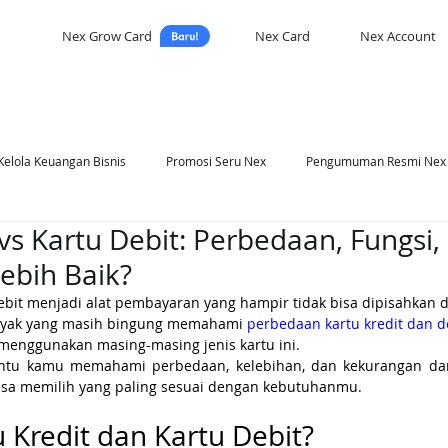
Nex Grow Card
Nex Card
Nex Account
Kelola Keuangan Bisnis
Promosi Seru Nex
Pengumuman Resmi Nex
 vs Kartu Debit: Perbedaan, Fungsi,
asi Nex
Self Development
ebih Baik?
debit menjadi alat pembayaran yang hampir tidak bisa dipisahkan 
nyak yang masih bingung memahami 
perbedaan kartu kredit dan d
menggunakan masing-masing jenis kartu ini. 
ntu kamu memahami perbedaan, kelebihan, dan kekurangan dari 
bisa memilih yang paling sesuai dengan kebutuhanmu.
u Kredit dan Kartu Debit?