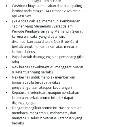
biaya admin 100% 
Cashback biaya admin akan diberikan paling 
lambat pada tanggal 14 Oktober 2025 melalui 
aplikasi Nex
Jika Anda tidak lagi memenuhi Pembayaran 
Tagihan yang Memenuhi Syarat dalam 
Periode Pembayaran yang Memenuhi Syarat 
karena transaksi yang dibatalkan, 
dikembalikan atau ditolak, Nex Grow Card 
berhak untuk membatalkan atau menarik 
kembali bonus.
Pajak hadiah ditanggung oleh pemenang (jika 
ada)
Nex berhak sewaktu-waktu mengganti Syarat 
& Ketentuan yang berlaku
Nex berhak untuk menolak memberikan 
bonus apabila terdapat indikasi 
penyalahgunaan ataupun kecurangan
Keputusan, ketentuan, maupun perubahan 
ketentuan terkait promo ini tidak dapat 
diganggu gugat
Dengan mengikuti promo ini, Nasabah telah 
membaca, mengetahui, mehamami, dan 
menyetujui seluruh Syarat & Ketentuan yang 
berlaku