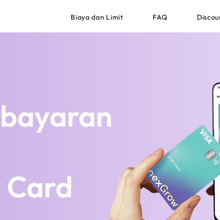
Biaya dan Limit
FAQ
Discou
bayaran
 Card