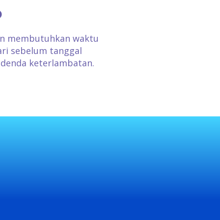
o
gkin membutuhkan waktu
ari sebelum tanggal
 denda keterlambatan.