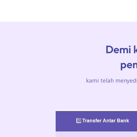
Demi 
pe
kami telah menyed
1️⃣ Transfer Antar Bank