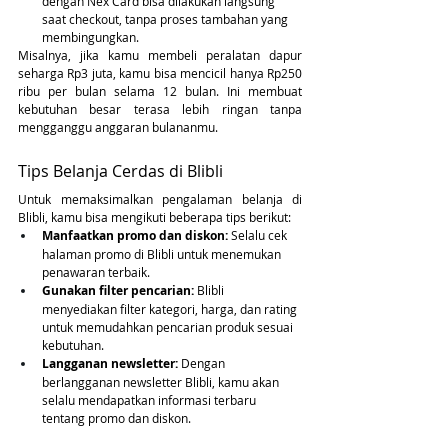
dengan Nex Card bisa dilakukan langsung 
saat checkout, tanpa proses tambahan yang 
membingungkan.
Misalnya, jika kamu membeli peralatan dapur 
seharga Rp3 juta, kamu bisa mencicil hanya Rp250 
ribu per bulan selama 12 bulan. Ini membuat 
kebutuhan besar terasa lebih ringan tanpa 
mengganggu anggaran bulananmu.
Tips Belanja Cerdas di Blibli
Untuk memaksimalkan pengalaman belanja di 
Blibli, kamu bisa mengikuti beberapa tips berikut:
Manfaatkan promo dan diskon:
 Selalu cek 
halaman promo di Blibli untuk menemukan 
penawaran terbaik.
Gunakan filter pencarian:
 Blibli 
menyediakan filter kategori, harga, dan rating 
untuk memudahkan pencarian produk sesuai 
kebutuhan.
Langganan newsletter:
 Dengan 
berlangganan newsletter Blibli, kamu akan 
selalu mendapatkan informasi terbaru 
tentang promo dan diskon.