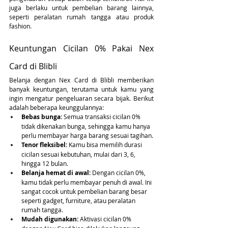
juga berlaku untuk pembelian barang lainnya, 
seperti peralatan rumah tangga atau produk 
fashion.
Keuntungan Cicilan 0% Pakai Nex 
Card di Blibli
Belanja dengan Nex Card di Blibli memberikan 
banyak keuntungan, terutama untuk kamu yang 
ingin mengatur pengeluaran secara bijak. Berikut 
adalah beberapa keunggulannya:
Bebas bunga:
 Semua transaksi cicilan 0% 
tidak dikenakan bunga, sehingga kamu hanya 
perlu membayar harga barang sesuai tagihan.
Tenor fleksibel:
 Kamu bisa memilih durasi 
cicilan sesuai kebutuhan, mulai dari 3, 6, 
hingga 12 bulan.
Belanja hemat di awal:
 Dengan cicilan 0%, 
kamu tidak perlu membayar penuh di awal. Ini 
sangat cocok untuk pembelian barang besar 
seperti gadget, furniture, atau peralatan 
rumah tangga.
Mudah digunakan:
 Aktivasi cicilan 0% 