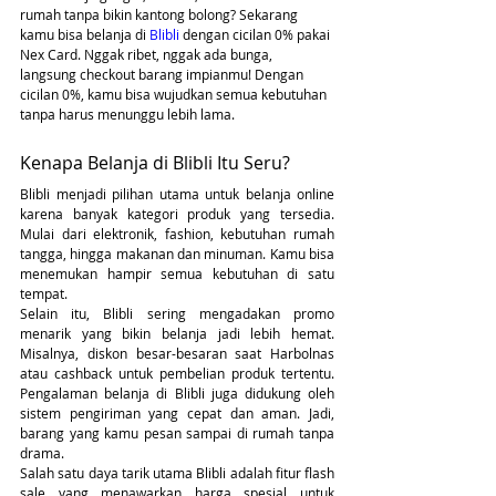
rumah tanpa bikin kantong bolong? Sekarang 
kamu bisa belanja di 
Blibli
 dengan cicilan 0% pakai 
Nex Card. Nggak ribet, nggak ada bunga, 
langsung checkout barang impianmu! Dengan 
cicilan 0%, kamu bisa wujudkan semua kebutuhan 
tanpa harus menunggu lebih lama.
Kenapa Belanja di Blibli Itu Seru?
Blibli menjadi pilihan utama untuk belanja online 
karena banyak kategori produk yang tersedia. 
Mulai dari elektronik, fashion, kebutuhan rumah 
tangga, hingga makanan dan minuman. Kamu bisa 
menemukan hampir semua kebutuhan di satu 
tempat.
Selain itu, Blibli sering mengadakan promo 
menarik yang bikin belanja jadi lebih hemat. 
Misalnya, diskon besar-besaran saat Harbolnas 
atau cashback untuk pembelian produk tertentu. 
Pengalaman belanja di Blibli juga didukung oleh 
sistem pengiriman yang cepat dan aman. Jadi, 
barang yang kamu pesan sampai di rumah tanpa 
drama.
Salah satu daya tarik utama Blibli adalah fitur flash 
sale yang menawarkan harga spesial untuk 