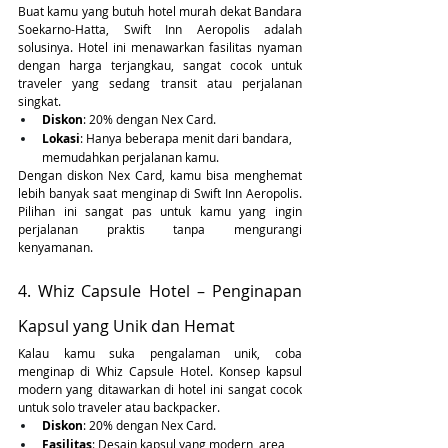
Buat kamu yang butuh hotel murah dekat Bandara 
Soekarno-Hatta, Swift Inn Aeropolis adalah 
solusinya. Hotel ini menawarkan fasilitas nyaman 
dengan harga terjangkau, sangat cocok untuk 
traveler yang sedang transit atau perjalanan 
singkat.
Diskon
: 20% dengan Nex Card.
Lokasi
: Hanya beberapa menit dari bandara, 
memudahkan perjalanan kamu.
Dengan diskon Nex Card, kamu bisa menghemat 
lebih banyak saat menginap di Swift Inn Aeropolis. 
Pilihan ini sangat pas untuk kamu yang ingin 
perjalanan praktis tanpa mengurangi 
kenyamanan.
4. Whiz Capsule Hotel – Penginapan 
Kapsul yang Unik dan Hemat
Kalau kamu suka pengalaman unik, coba 
menginap di Whiz Capsule Hotel. Konsep kapsul 
modern yang ditawarkan di hotel ini sangat cocok 
untuk solo traveler atau backpacker.
Diskon
: 20% dengan Nex Card.
Fasilitas
: Desain kapsul yang modern, area 