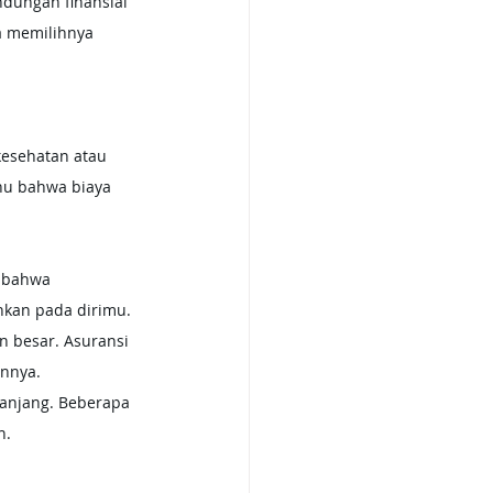
ndungan finansial 
a memilihnya 
hu bahwa biaya 
 bahwa 
nkan pada dirimu.
n besar. Asuransi 
innya.
 panjang. Beberapa 
n.