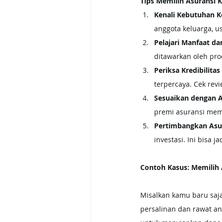
Tips Memilih Asuransi 
Kenali Kebutuhan K
anggota keluarga, u
Pelajari Manfaat d
ditawarkan oleh prod
Periksa Kredibilita
terpercaya. Cek revi
Sesuaikan dengan 
premi asuransi me
Pertimbangkan Asur
investasi. Ini bisa 
Contoh Kasus: Memilih
Misalkan kamu baru saj
persalinan dan rawat ana