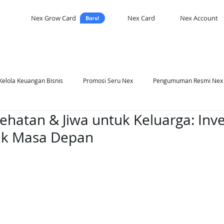
Nex Grow Card
Nex Card
Nex Account
Kelola Keuangan Bisnis
Promosi Seru Nex
Pengumuman Resmi Nex
ehatan & Jiwa untuk Keluarga: Inve
asi Nex
Self Development
uk Masa Depan