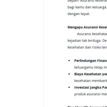
depan? Asuransi kesehat
bagi kamu dan keluarga.
dengan tepat.
Mengapa Asuransi Keseh
	Asuransi kesehatan dan jiwa memberikan jaminan finansial saat menghadapi risiko kesehatan atau 
kejadian tak terduga. D
kesehatan dan risiko lai
Perlindungan Finan
keluargamu tetap me
Biaya Kesehatan ya
kesehatan membantu
Investasi Jangka Pa
produk asuransi me