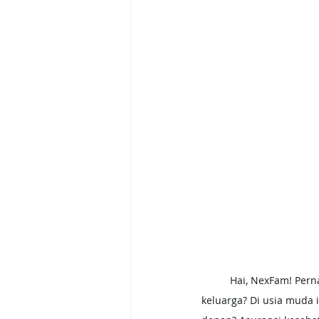
	Hai, NexFam! Pernah nggak sih kepikiran tentang pentingnya asuransi kesehatan dan jiwa untuk 
keluarga? Di usia muda 