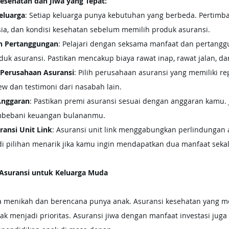
Kesehatan dan Jiwa yang Tepat:
eluarga
: Setiap keluarga punya kebutuhan yang berbeda. Pertimb
sia, dan kondisi kesehatan sebelum memilih produk asuransi.
an Pertanggungan
: Pelajari dengan seksama manfaat dan pertangg
uk asuransi. Pastikan mencakup biaya rawat inap, rawat jalan, dan 
s Perusahaan Asuransi
: Pilih perusahaan asuransi yang memiliki re
ew dan testimoni dari nasabah lain.
Anggaran
: Pastikan premi asuransi sesuai dengan anggaran kamu.
mbebani keuangan bulananmu.
ansi Unit Link
: Asuransi unit link menggabungkan perlindungan 
jadi pilihan menarik jika kamu ingin mendapatkan dua manfaat sekal
 Asuransi untuk Keluarga Muda
a menikah dan berencana punya anak. Asuransi kesehatan yang m
k menjadi prioritas. Asuransi jiwa dengan manfaat investasi juga b