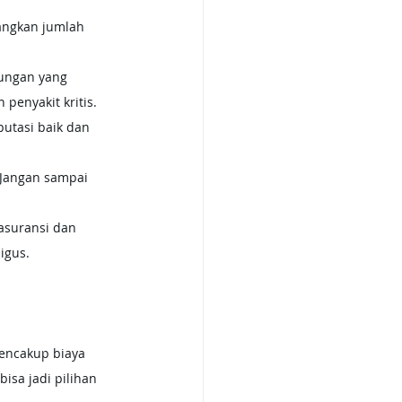
angkan jumlah 
ungan yang 
penyakit kritis.
putasi baik dan 
 Jangan sampai 
asuransi dan 
igus.
encakup biaya 
isa jadi pilihan 