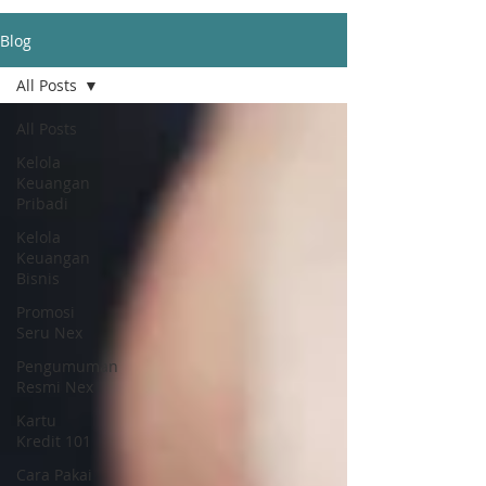
Blog
All Posts
All Posts
Kelola
Keuangan
Pribadi
Kelola
Keuangan
Bisnis
Promosi
Seru Nex
Pengumuman
Resmi Nex
Kartu
Kredit 101
Cara Pakai