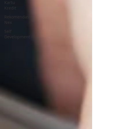
Kartu
Kredit
Rekomendasi
Nex
Self
Development