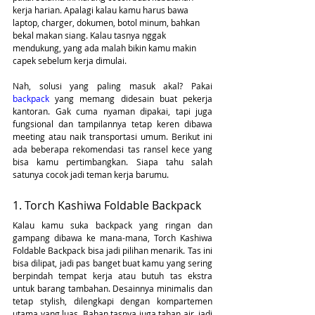
kerja harian. Apalagi kalau kamu harus bawa 
laptop, charger, dokumen, botol minum, bahkan 
bekal makan siang. Kalau tasnya nggak 
mendukung, yang ada malah bikin kamu makin 
capek sebelum kerja dimulai.
Nah, solusi yang paling masuk akal? Pakai 
backpack 
yang memang didesain buat pekerja 
kantoran. Gak cuma nyaman dipakai, tapi juga 
fungsional dan tampilannya tetap keren dibawa 
meeting atau naik transportasi umum. Berikut ini 
ada beberapa rekomendasi tas ransel kece yang 
bisa kamu pertimbangkan. Siapa tahu salah 
satunya cocok jadi teman kerja barumu.
1. Torch Kashiwa Foldable Backpack
Kalau kamu suka backpack yang ringan dan 
gampang dibawa ke mana-mana, Torch Kashiwa 
Foldable Backpack bisa jadi pilihan menarik. Tas ini 
bisa dilipat, jadi pas banget buat kamu yang sering 
berpindah tempat kerja atau butuh tas ekstra 
untuk barang tambahan. Desainnya minimalis dan 
tetap stylish, dilengkapi dengan kompartemen 
utama yang luas. Bahan tasnya juga tahan air, jadi 