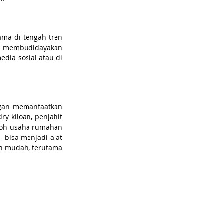
ma di tengah tren 
a membudidayakan 
dia sosial atau di 
gan memanfaatkan 
y kiloan, penjahit 
toh usaha rumahan 
d
  bisa menjadi alat 
 mudah, terutama 