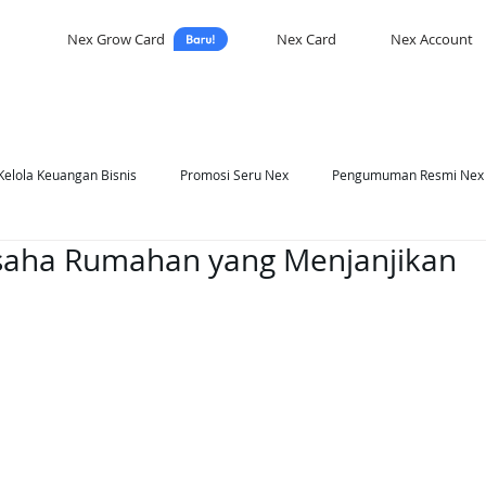
Nex Grow Card
Nex Card
Nex Account
Kelola Keuangan Bisnis
Promosi Seru Nex
Pengumuman Resmi Nex
saha Rumahan yang Menjanjikan
asi Nex
Self Development