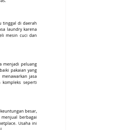
uas.
tinggal di daerah 
a laundry karena 
i mesin cuci dan 
a menjadi peluang 
iki pakaian yang 
 menawarkan jasa 
kompleks seperti 
keuntungan besar, 
menjual berbagai 
tplace. Usaha ini 
l.