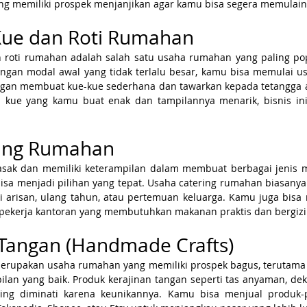
ng memiliki prospek menjanjikan agar kamu bisa segera memulain
 Kue dan Roti Rumahan
 roti rumahan adalah salah satu usaha rumahan yang paling pop
ngan modal awal yang tidak terlalu besar, kamu bisa memulai usa
an membuat kue-kue sederhana dan tawarkan kepada tetangga at
rasa kue yang kamu buat enak dan tampilannya menarik, bisnis in
ering Rumahan
sak dan memiliki keterampilan dalam membuat berbagai jenis 
isa menjadi pilihan yang tepat. Usaha catering rumahan biasanya
ti arisan, ulang tahun, atau pertemuan keluarga. Kamu juga bisa
 pekerja kantoran yang membutuhkan makanan praktis dan bergizi
 Tangan (Handmade Crafts)
merupakan usaha rumahan yang memiliki prospek bagus, terutama j
ilan yang baik. Produk kerajinan tangan seperti tas anyaman, deko
ing diminati karena keunikannya. Kamu bisa menjual produk-pr