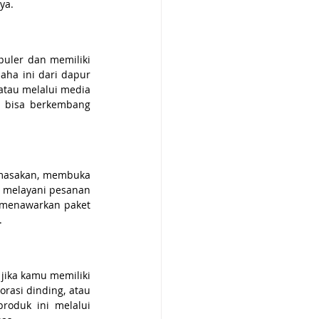
ya.
uler dan memiliki 
ha ini dari dapur 
au melalui media 
i bisa berkembang 
masakan, membuka 
 melayani pesanan 
 menawarkan paket 
.
ika kamu memiliki 
rasi dinding, atau 
oduk ini melalui 