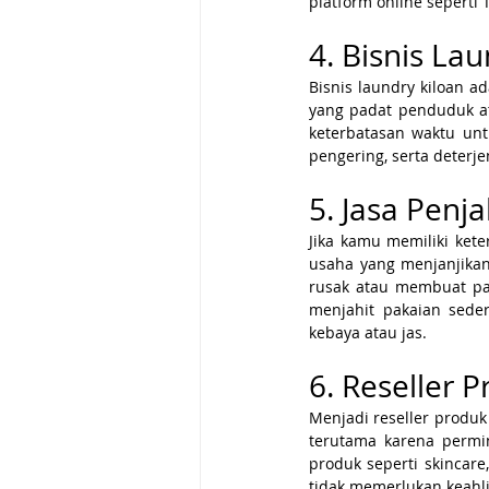
platform online seperti
4. Bisnis La
Bisnis laundry kiloan a
yang padat penduduk at
keterbatasan waktu un
pengering, serta deterj
5. Jasa Penj
Jika kamu memiliki ket
usaha yang menjanjikan
rusak atau membuat pa
menjahit pakaian sede
kebaya atau jas.
6. Reseller 
Menjadi reseller produ
terutama karena permi
produk seperti skincare
tidak memerlukan keahli