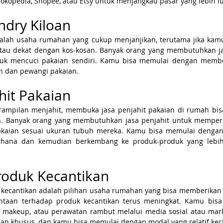
 Tokopedia, Shopee, atau Etsy untuk menjangkau pasar yang lebih l
undry Kiloan
dalah usaha rumahan yang cukup menjanjikan, terutama jika kamu 
au dekat dengan kos-kosan. Banyak orang yang membutuhkan jas
tuk mencuci pakaian sendiri. Kamu bisa memulai dengan membel
en dan pewangi pakaian.
ahit Pakaian
erampilan menjahit, membuka jasa penjahit pakaian di rumah bis
. Banyak orang yang membutuhkan jasa penjahit untuk memperba
kaian sesuai ukuran tubuh mereka. Kamu bisa memulai dengan
rhana dan kemudian berkembang ke produk-produk yang lebih 
Produk Kecantikan
k kecantikan adalah pilihan usaha rumahan yang bisa memberikan 
ntaan terhadap produk kecantikan terus meningkat. Kamu bisa 
, makeup, atau perawatan rambut melalui media sosial atau marke
an khusus, dan kamu bisa memulai dengan modal yang relatif keci