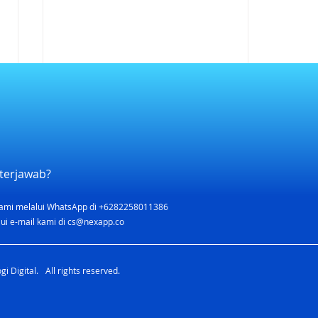
terjawab?
ami melalui WhatsApp di +6282258011386
7 Ide Side Hustle yang
ui e-mail kami di
cs@nexapp.co
Menguntungkan Buat
Menambah Penghasilan
i Digital. All rights reserved.