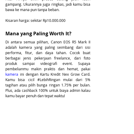
gampang. Ukurannya juga ringkas, jadi kamu bisa 
bawa ke mana pun tanpa beban.
Kisaran harga: sekitar Rp10.000.000
Mana yang Paling Worth It?
Di antara semua pilihan, Canon EOS R5 Mark II 
adalah kamera yang paling seimbang dari sisi 
performa, fitur, dan daya tahan. Cocok buat 
berbagai jenis pekerjaan freelance, dari foto 
produk sampai videografi event. Supaya 
pembelianmu makin praktis dan hemat, pakai 
kamera
 ini dengan Kartu Kredit Nex Grow Card. 
Kamu bisa cicil 
#LebihRingan
 mulai dari 5% 
tagihan atau pilih bunga ringan 1.75% per bulan. 
Plus, ada cashback 100% untuk biaya admin kalau 
kamu bayar penuh dan tepat waktu!