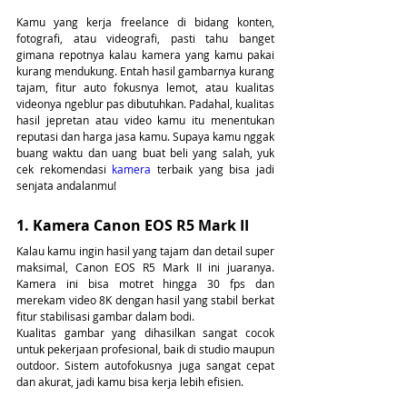
Kamu yang kerja freelance di bidang konten, 
fotografi, atau videografi, pasti tahu banget 
gimana repotnya kalau kamera yang kamu pakai 
kurang mendukung. Entah hasil gambarnya kurang 
tajam, fitur auto fokusnya lemot, atau kualitas 
videonya ngeblur pas dibutuhkan. Padahal, kualitas 
hasil jepretan atau video kamu itu menentukan 
reputasi dan harga jasa kamu. Supaya kamu nggak 
buang waktu dan uang buat beli yang salah, yuk 
cek rekomendasi 
kamera
 terbaik yang bisa jadi 
senjata andalanmu!
1. Kamera Canon EOS R5 Mark II
Kalau kamu ingin hasil yang tajam dan detail super 
maksimal, Canon EOS R5 Mark II ini juaranya. 
Kamera ini bisa motret hingga 30 fps dan 
merekam video 8K dengan hasil yang stabil berkat 
fitur stabilisasi gambar dalam bodi.
Kualitas gambar yang dihasilkan sangat cocok 
untuk pekerjaan profesional, baik di studio maupun 
outdoor. Sistem autofokusnya juga sangat cepat 
dan akurat, jadi kamu bisa kerja lebih efisien.