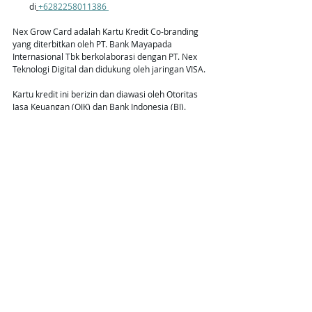
di
+
6282258011386 
Nex Grow Card adalah Kartu Kredit Co-branding 
yang diterbitkan oleh PT. Bank Mayapada 
Internasional Tbk berkolaborasi dengan PT. Nex 
Teknologi Digital dan didukung oleh jaringan VISA. 
Kartu kredit ini berizin dan diawasi oleh Otoritas 
Jasa Keuangan (OJK) dan Bank Indonesia (BI). 
Promosi Seru Nex
Postingan Terakhir
Lihat Semua