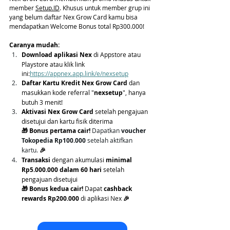
member 
Setup.ID
. Khusus untuk member grup ini 
yang belum daftar Nex Grow Card kamu bisa 
mendapatkan 
Welcome Bonus total Rp300.000!
Caranya mudah:
Download aplikasi Nex
 di Appstore atau 
Playstore atau klik link 
ini:
https://appnex.app.link/e/nexsetup
Daftar Kartu Kredit Nex Grow Card
 dan 
masukkan kode referral "
nexsetup
", hanya 
butuh 3 menit!
Aktivasi Nex Grow Card
 setelah pengajuan 
disetujui dan kartu fisik diterima
🎁 Bonus pertama cair! 
Dapatkan 
voucher 
Tokopedia Rp100.000
 setelah aktifkan 
kartu.
 🎉
Transaksi 
dengan akumulasi 
minimal 
Rp5.000.000 dalam 60 hari
 setelah 
pengajuan disetujui
🎁 Bonus kedua cair! 
Dapat
 cashback 
rewards Rp200.000
 di aplikasi Nex
 🎉