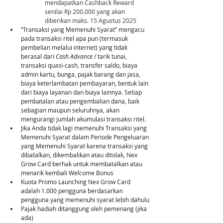
mendapatkan Cashback Reward 
senilai Rp 200.000 yang akan 
diberikan maks. 15 Agustus 2025
“Transaksi yang Memenuhi Syarat” mengacu 
pada transaksi ritel apa pun (termasuk 
pembelian melalui internet) yang tidak 
berasal dari 
Cash Advance
 / tarik tunai, 
transaksi quasi-cash, transfer saldo, biaya 
admin kartu, bunga, pajak barang dan jasa, 
biaya keterlambatan pembayaran, bentuk lain 
dari biaya layanan dan biaya lainnya. Setiap 
pembatalan atau pengembalian dana, baik 
sebagian maupun seluruhnya, akan 
mengurangi jumlah akumulasi transaksi ritel.
Jika Anda tidak lagi memenuhi Transaksi yang 
Memenuhi Syarat dalam Periode Pengeluaran 
yang Memenuhi Syarat karena transaksi yang 
dibatalkan, dikembalikan atau ditolak, Nex 
Grow Card berhak untuk membatalkan atau 
menarik kembali Welcome Bonus
Kuota Promo Launching Nex Grow Card 
adalah 1.000 pengguna berdasarkan 
pengguna yang memenuhi syarat lebih dahulu
Pajak hadiah ditanggung oleh pemenang (jika 
ada)