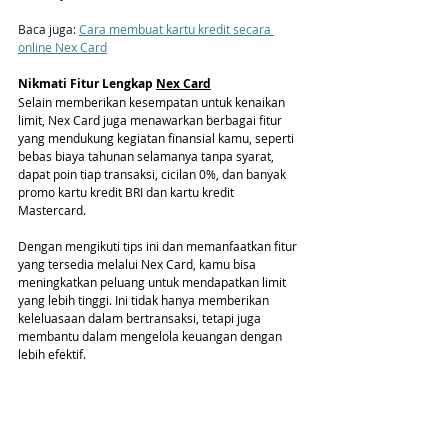
Baca juga: 
Cara membuat kartu kredit secara 
online Nex Card
Nikmati Fitur Lengkap 
Nex Card
Selain memberikan kesempatan untuk kenaikan 
limit, Nex Card juga menawarkan berbagai fitur 
yang mendukung kegiatan finansial kamu, seperti 
bebas biaya tahunan selamanya tanpa syarat, 
dapat poin tiap transaksi, cicilan 0%, dan banyak 
promo kartu kredit BRI dan kartu kredit 
Mastercard. 
Dengan mengikuti tips ini dan memanfaatkan fitur 
yang tersedia melalui Nex Card, kamu bisa 
meningkatkan peluang untuk mendapatkan limit 
yang lebih tinggi. Ini tidak hanya memberikan 
keleluasaan dalam bertransaksi, tetapi juga 
membantu dalam mengelola keuangan dengan 
lebih efektif.