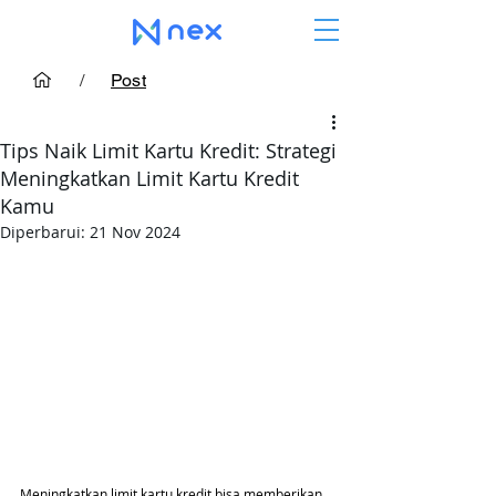
/
Post
Tips Naik Limit Kartu Kredit: Strategi
Meningkatkan Limit Kartu Kredit
Kamu
Diperbarui:
21 Nov 2024
Meningkatkan limit kartu kredit bisa memberikan 