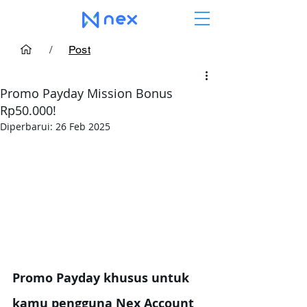
/
Post
Promo Payday Mission Bonus
Rp50.000!
Diperbarui:
26 Feb 2025
Promo Payday khusus untuk 
kamu pengguna Nex Account 