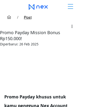
/
Post
Promo Payday Mission Bonus
Rp150.000!
Diperbarui:
26 Feb 2025
Promo Payday khusus untuk 
kamu pengguna Nex Account 